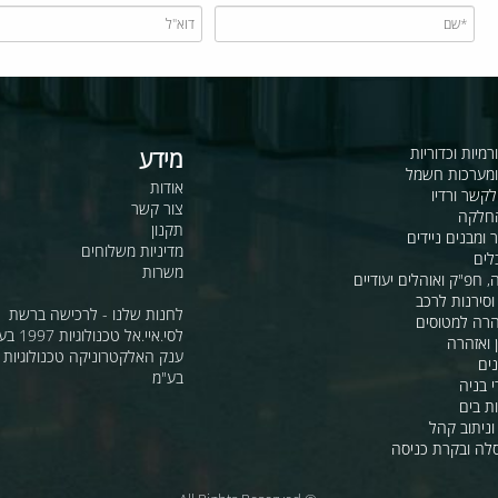
כדוריות
מידע
ות חשמל
אודות
דיו
צור קשר
תקנון
ם ניידים
מדיניות משלוחים
משרות
ואוהלים יעודיים
ת לרכב
לחנות שלנו - לרכישה ברשת
מטוסים
לסי.איי.אל טכנולוגיות 1997 בע"מ
רה
ענק האלקטרוניקה טכנולוגיות מת
בע"מ