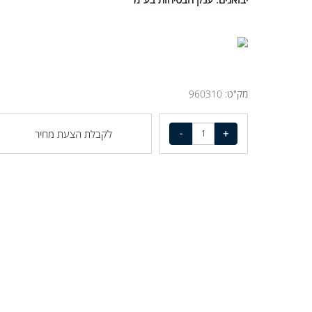
יבואנים: ענק הבטיחות בע"מ
מק"ט:
960310
לקבלת הצעת מחיר