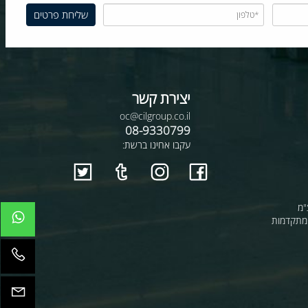
יצירת קשר
oc@cilgroup.co.il
08-9330799
עקבו אחינו ברשת:
קדמות