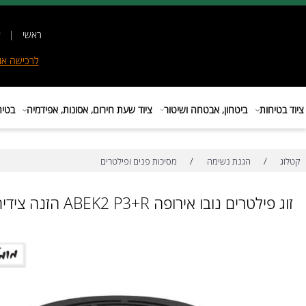
ראשי
|
אודות
|
לרכישה
אונליין
|
E
ות
ביטחון, אבטחה ושיטור
ציוד שעת חירום, אסונות, אפידמיה
בטיחות בת
/
/
הגנת נשימה
מסיכות פנים ופילטרים
רים נובו אירופה ABEK2 P3+R הזנה צידית