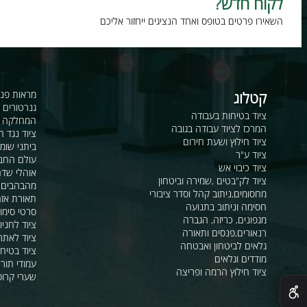
וח חדש?
רו פרטים בטופס ואחד הנציגים ייחזור אליכם
קטלוג
מראות פנורמיות ו
גנרטורים ומערכ
ציוד בטיחות בעבודה
המחלקה לקשר ור
המרכז לציוד עבודה בגובה
ציוד נגד החלקה
ציוד חילוץ ושעת חירום
ביתני שומר ומבני
ציוד ע"ר
עולם החבלים
ציוד כיבוי אש
אוהלי שדה, חפ"ק 
ציוד לק"בטים ,שמירה וביטחון
מהבהבים וסירנו
מחסומים,ניתוב קהל וסדר ציבורי
תאורת אזהרה ל
חסימה וניתוב בתנועה
סרטי סימון ואזה
מגפונים, כריזה, הגברה
ציוד לחניונים
רנאורים,פנסים ותאורה
ציוד לאתרי בניה
גלאים לביטחון ואבטחה
ציוד בטיחות בים