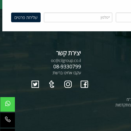
יצירת קשר
oc@cilgroup.co.il
08-9330799
עקבו אחינו ברשת:
קדמות