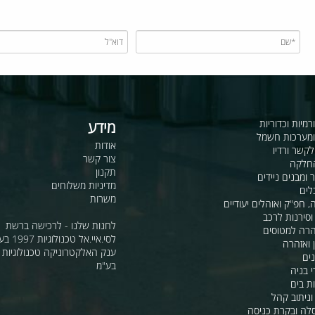
כדוריות
מידע
ות חשמל
אודות
דיו
צור קשר
תקנון
ם ניידים
מדיניות משלוחים
משרות
ואוהלים יעודיים
ת לרכב
לחנות שלנו - לרכישה ברשת
מטוסים
לסי.איי.אל טכנולוגיות 1997 בע"מ
רה
ענק האלקטרוניקה טכנולוגיות מת