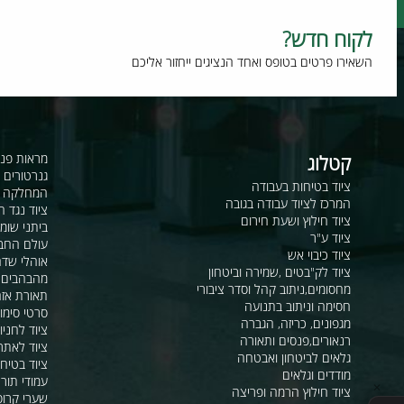
וח חדש?
רו פרטים בטופס ואחד הנציגים ייחזור אליכם
קטלוג
מראות פנורמיות ו
גנרטורים ומערכ
ציוד בטיחות בעבודה
המחלקה לקשר ור
המרכז לציוד עבודה בגובה
ציוד נגד החלקה
ציוד חילוץ ושעת חירום
ביתני שומר ומבני
ציוד ע"ר
עולם החבלים
ציוד כיבוי אש
אוהלי שדה, חפ"ק 
ציוד לק"בטים ,שמירה וביטחון
מהבהבים וסירנו
מחסומים,ניתוב קהל וסדר ציבורי
תאורת אזהרה ל
חסימה וניתוב בתנועה
סרטי סימון ואזה
מגפונים, כריזה, הגברה
ציוד לחניונים