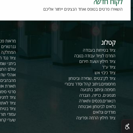
וח חדש?
רו פרטים בטופס ואחד הנציגים ייחזור אליכם
קטלוג
מראות פנורמיות ו
גנרטורים ומערכ
ציוד בטיחות בעבודה
המחלקה לקשר ור
המרכז לציוד עבודה בגובה
ציוד נגד החלקה
ציוד חילוץ ושעת חירום
ביתני שומר ומבני
ציוד ע"ר
עולם החבלים
ציוד כיבוי אש
אוהלי שדה, חפ"ק 
ציוד לק"בטים ,שמירה וביטחון
מהבהבים וסירנו
מחסומים,ניתוב קהל וסדר ציבורי
תאורת אזהרה ל
חסימה וניתוב בתנועה
סרטי סימון ואזה
מגפונים, כריזה, הגברה
ציוד לחניונים
רנאורים,פנסים ותאורה
ציוד לאתרי בניה
גלאים לביטחון ואבטחה
ציוד בטיחות בים