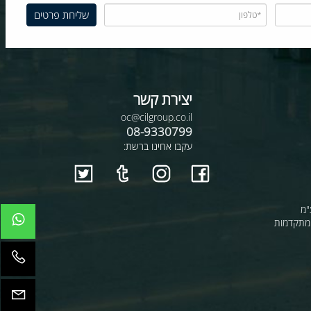
יצירת קשר
oc@cilgroup.co.il
08-9330799
עקבו אחינו ברשת:
קדמות