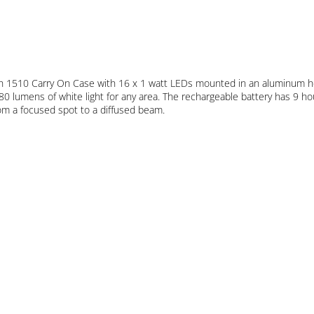
gh 1510 Carry On Case with 16 x 1 watt LEDs mounted in an aluminum
80 lumens of white light for any area. The rechargeable battery has 9 
 from a focused spot to a diffused beam.