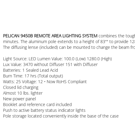
PELICAN
9450B
REMOTE AREA
LIGHTING SYSTEM
combines the tou
minutes. The aluminum pole extends to a height of 83"" to provide 12
The diffusing lense (included) can be mounted to change the beam
Light Source: LED Lumen Value: 100.0 (Low) 1280.0 (High)
Lux Value: 3470 without Diffuser 151 with Diffuser
Batteries: 1 Sealed Lead Acid
Burn Time: 17 hrs (Total output)
Watts: 25 Voltage: 12 • Now RoHS Compliant
Closed lid charging
Almost 10 lbs. lighter
New power panel
Booklet and reference card included
Push to active battery status indicator lights
Pole storage located conveniently inside the base of the case