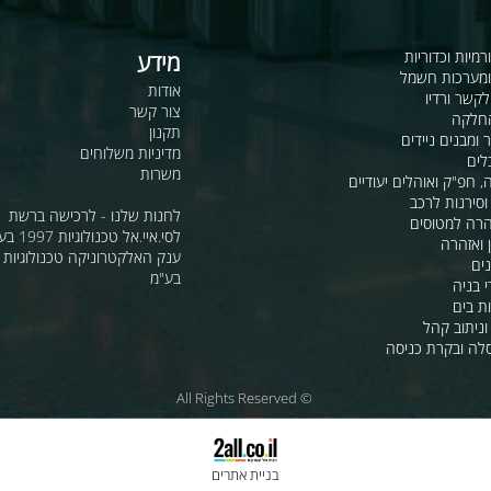
כדוריות
מידע
ות חשמל
אודות
דיו
צור קשר
תקנון
ם ניידים
מדיניות משלוחים
משרות
ואוהלים יעודיים
ת לרכב
לחנות שלנו - לרכישה ברשת
מטוסים
לסי.איי.אל טכנולוגיות 1997 בע"מ
רה
ענק האלקטרוניקה טכנולוגיות מת
בע"מ
 קהל
קרת כניסה