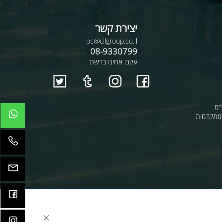
יצירת קשר
oc@cilgroup.co.il
08-9330799
עקבו אחינו ברשת:
קדמות