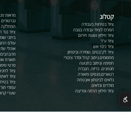
רו פרטים בטופס ואחד הנציגים ייחזור אליכם
קטלוג
מראות פנורמיות ו
גנרטורים ומערכ
ציוד בטיחות בעבודה
המחלקה לקשר ור
המרכז לציוד עבודה בגובה
ציוד נגד החלקה
ציוד חילוץ ושעת חירום
ביתני שומר ומבני
ציוד ע"ר
עולם החבלים
ציוד כיבוי אש
אוהלי שדה, חפ"ק 
ציוד לק"בטים ,שמירה וביטחון
מהבהבים וסירנו
מחסומים,ניתוב קהל וסדר ציבורי
תאורת אזהרה ל
חסימה וניתוב בתנועה
סרטי סימון ואזה
מגפונים, כריזה, הגברה
ציוד לחניונים
רנאורים,פנסים ותאורה
ציוד לאתרי בניה
גלאים לביטחון ואבטחה
ציוד בטיחות בים
מודדים וגלאים
עמודי תור וניתוב
ציוד חילוץ הרמה ופריצה
שערי קרוסלה וב