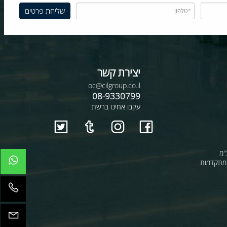
יצירת קשר
oc@cilgroup.co.il
08-9330799
עקבו אחינו ברשת:
קדמות