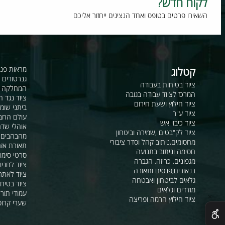
וח חדש?
רו פרטים בטופס ואחד הנציגים ייחזור אליכם
קטלוג
מראות פנורמיות ו
גנרטורים ומערכ
ציוד בטיחות בעבודה
המחלקה לקשר ור
המרכז לציוד עבודה בגובה
ציוד נגד החלקה
ציוד חילוץ ושעת חירום
ביתני שומר ומבני
ציוד ע"ר
עולם החבלים
ציוד כיבוי אש
אוהלי שדה, חפ"ק 
ציוד לק"בטים ,שמירה וביטחון
מהבהבים וסירנו
מחסומים,ניתוב קהל וסדר ציבורי
תאורת אזהרה ל
חסימה וניתוב בתנועה
סרטי סימון ואזה
מגפונים, כריזה, הגברה
ציוד לחניונים
רנאורים,פנסים ותאורה
ציוד לאתרי בניה
גלאים לביטחון ואבטחה
ציוד בטיחות בים