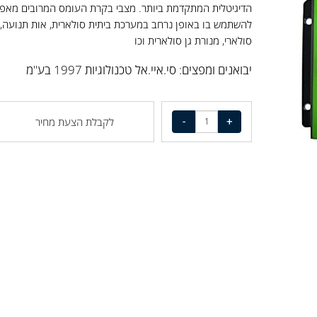
בקר טעינה PWM עם תצוגת LCD מובנית המאמצת את הטכניקה
הדיגיטלית המתקדמת ביותר. מצבי בקרת העומס המרובים מאפשרי
להשתמש בו באופן נרחב במערכת ביתית סולארית, אות תנועה, רח
סולארי, מנורת גן סולארית וכו
יבואנים ומפצים: סי.איי.אל טכנולוגיות 1997 בע"מ
לקבלת הצעת מחיר