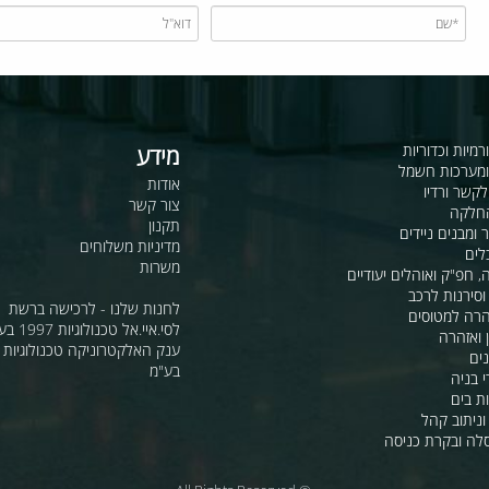
כדוריות
מידע
ות חשמל
אודות
דיו
צור קשר
תקנון
ם ניידים
מדיניות משלוחים
משרות
ואוהלים יעודיים
ת לרכב
לחנות שלנו - לרכישה ברשת
מטוסים
לסי.איי.אל טכנולוגיות 1997 בע"מ
רה
ענק האלקטרוניקה טכנולוגיות מת
בע"מ