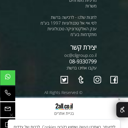
משרות
לחנות שלנו - לרכישה ברשת
לסי.איי.אל טכנולוגיות 1997 בע"מ
ענק האלקטרוניקה טכנולוגיות
מתקדמות בע"מ
יצירת קשר
oc@cilgroup.co.il
08-9330799
עקבו אחינו ברשת:
© All Rights Reserved
✕
בניית אתרים
לידיעתך, באתרנו נעשה שימוש בקבצי Cookies, לרבות של צדדים