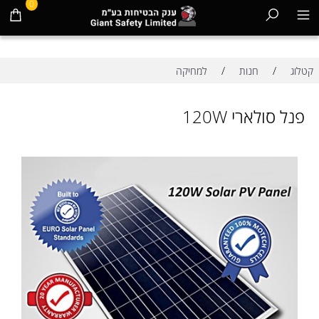
0
/
/
קטלוג
חנות
למחיקה
פנל סולארי 120W