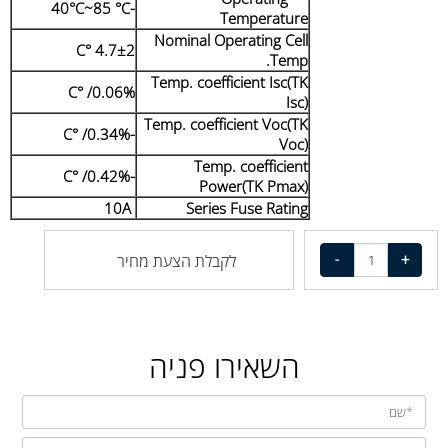
-40°C~85 °C
Temperature
Nominal Operating Cell
4.7±2 °C
Temp.
Temp. coefficient Isc(TK
0.06%/ °C
Isc)
Temp. coefficient Voc(TK
-0.34%/ °C
Voc)
Temp. coefficient
-0.42%/ °C
Power(TK Pmax)
10A
Series Fuse Rating
לקבלת הצעת מחיר
השאירו פניה