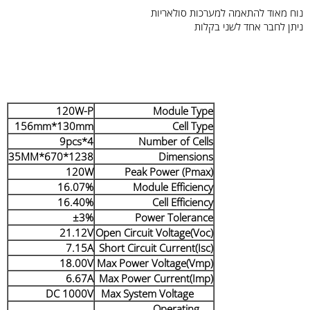
נוח מאוד להתאמה למערכות סולאריות
ניתן לחבר אחד לשני בקלות
120W-P
Module Type
156mm*130mm
Cell Type
4*9pcs
Number of Cells
1238*670*35MM
Dimensions
120W
Peak Power (Pmax)
16.07%
Module Efficiency
16.40%
Cell Efficiency
±3%
Power Tolerance
21.12V
Open Circuit Voltage(Voc)
7.15A
Short Circuit Current(Isc)
18.00V
Max Power Voltage(Vmp)
6.67A
Max Power Current(Imp)
DC 1000V
Max System Voltage
Operating