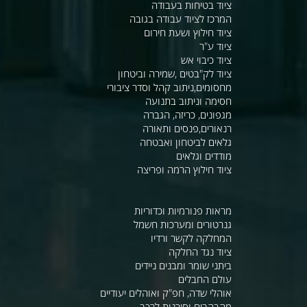
ציוד בטיחות בעבודה
המרכז לציוד עבודה בגובה
ציוד חילוץ ושעת חירום
ציוד ע"ר
ציוד כיבוי אש
ציוד לק"בטים ,שמירה וביטחון
מחסומים,ניתוב קהל וסדר ציבורי
חסימה וניתוב בתנועה
מגפונים, כריזה, הגברה
רנאורים,פנסים ותאורה
גלאים לביטחון ואבטחה
מודדים וגלאים
ציוד חילוץ הרמה ופריצה
מראות פנורמיות וכדוריות
גנרטורים ומערכות חשמל
המחלקה לקשר ורדיו
ציוד נגד החלקה
ביתני שומר ומבנים ניידים
עולם החבלים
אוהלי שדה, חפ"ק ואוהלים יעודיים
מהבהבים וסירנות לרכב