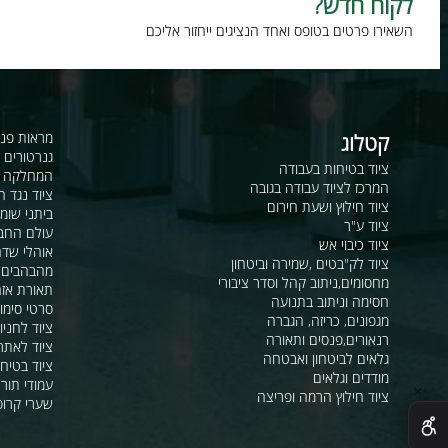
וח חדש?
רו פרטים בטופס ואחד הנציגים ייחזור אליכם
קטלוג
מראות פנורמיות ו
גנרטורים ומערכ
ציוד בטיחות בעבודה
המחלקה לקשר ור
המרכז לציוד עבודה בגובה
ציוד נגד החלקה
ציוד חילוץ ושעת חירום
ביתני שומר ומבני
ציוד ע"ר
עולם החבלים
ציוד כיבוי אש
אוהלי שדה, חפ"ק 
ציוד לק"בטים ,שמירה וביטחון
מהבהבים וסירנו
מחסומים,ניתוב קהל וסדר ציבורי
תאורת אזהרה ל
חסימה וניתוב בתנועה
סרטי סימון ואזה
מגפונים, כריזה, הגברה
ציוד לחניונים
רנאורים,פנסים ותאורה
ציוד לאתרי בניה
גלאים לביטחון ואבטחה
ציוד בטיחות בים