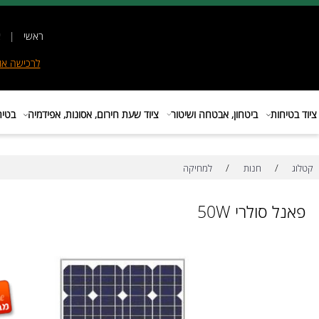
ראשי
|
אודות
|
לרכישה
אונליין
|
E
ות
ביטחון, אבטחה ושיטור
ציוד שעת חירום, אסונות, אפידמיה
בטיחות בת
/
/
חנות
למחיקה
סולרי 50W