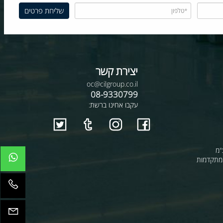
יצירת קשר
oc@cilgroup.co.il
08-9330799
עקבו אחינו ברשת:
קדמות