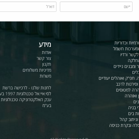
כדוריות
מידע
ות חשמל
אודות
דיו
צור קשר
תקנון
ם ניידים
מדיניות משלוחים
משרות
ואוהלים יעודיים
ת לרכב
לחנות שלנו - לרכישה ברשת
מטוסים
לסי.איי.אל טכנולוגיות 1997 בע"מ
רה
ענק האלקטרוניקה טכנולוגיות מת
בע"מ