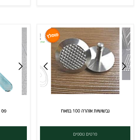
גבשושיות אזהרה 100 במארז
פס הנגשה/