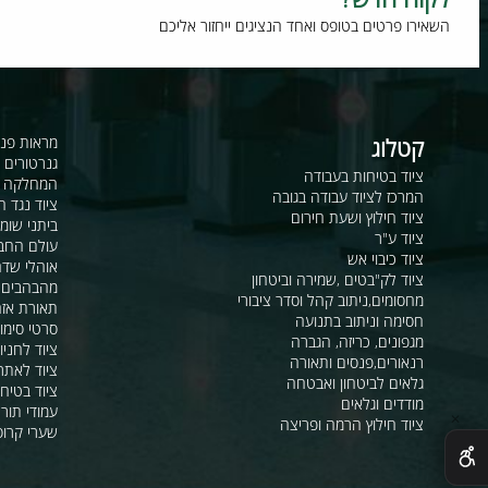
וח חדש?
רו פרטים בטופס ואחד הנציגים ייחזור אליכם
קטלוג
מראות פנורמיות ו
גנרטורים ומערכ
ציוד בטיחות בעבודה
המחלקה לקשר ור
המרכז לציוד עבודה בגובה
ציוד נגד החלקה
ציוד חילוץ ושעת חירום
ביתני שומר ומבני
ציוד ע"ר
עולם החבלים
ציוד כיבוי אש
אוהלי שדה, חפ"ק 
ציוד לק"בטים ,שמירה וביטחון
מהבהבים וסירנו
מחסומים,ניתוב קהל וסדר ציבורי
תאורת אזהרה ל
חסימה וניתוב בתנועה
סרטי סימון ואזה
מגפונים, כריזה, הגברה
ציוד לחניונים