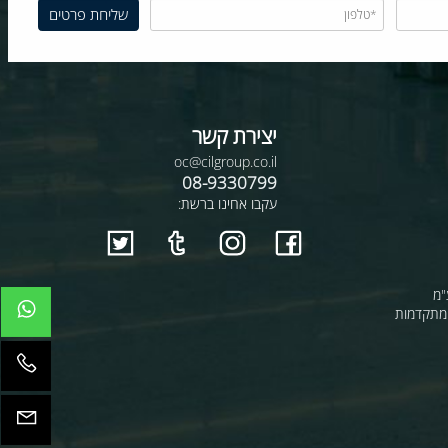
יצירת קשר
oc@cilgroup.co.il
08-9330799
עקבו אחינו ברשת:
קדמות