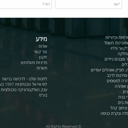
כדוריות
מידע
ות חשמל
אודות
דיו
צור קשר
תקנון
ם ניידים
מדיניות משלוחים
משרות
ואוהלים יעודיים
ת לרכב
לחנות שלנו - לרכישה ברשת
מטוסים
לסי.איי.אל טכנולוגיות 1997 בע"מ
רה
ענק האלקטרוניקה טכנולוגיות מת