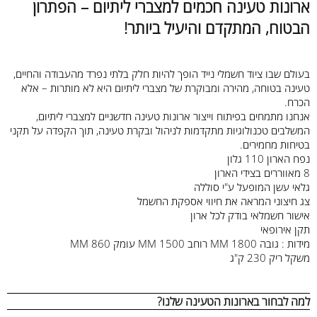
ארונות טעינה חכמים למצברי ליתיום – הפתרון
הבטוח, המתקדם והיעיל ביותר!
בעולם שבו ציוד חשמלי נייד הופך להיות חלק בלתי נפרד מהעבודה והחיים,
טעינה בטוחה, מהירה ומבוקרת של מצברי ליתיום היא לא מותרות – אלא
הכרח.
אנחנו מתמחים בפיתוח וייצור ארונות טעינה חדשניים למצברי ליתיום,
המשלבים טכנולוגיות מתקדמות לניהול ובקרת טעינה, תוך הקפדה על תקני
בטיחות מחמירים.
נפח הארון 110 גלון
8 מאווררים בצידי הארון
גלאי עשן המופעל ע"י סוללה
צג חיצוני המראה את חיווי אספקת החשמל
אישור חשמלאי בודק לכל ארון
תקן אירופאי
מידות : גובה 1800 MM רוחב 1500 MM עומק 860 MM
משקל ריק 230 ק"ג
למה לבחור בארונות הטעינה שלנו?