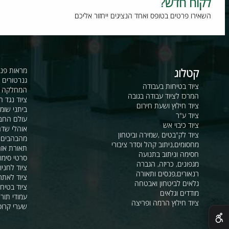
וח חדש?
רו פרטים בטופס ואחד הנציגים ייחזור אליכם
קטלוג
מראות פנורמיות ו
גנרטורים ומערכ
ציוד בטיחות בעבודה
המחלקה לקשר ור
המרכז לציוד עבודה בגובה
ציוד נגד החלקה
ציוד חילוץ ושעת חירום
ביתני שומר ומבני
ציוד ע"ר
עולם החבלים
ציוד כיבוי אש
אוהלי שדה, חפ"ק 
ציוד לק"בטים ,שמירה וביטחון
מהבהבים וסירנו
מחסומים,ניתוב קהל וסדר ציבורי
תאורת אזהרה ל
חסימה וניתוב בתנועה
סרטי סימון ואזה
מגפונים, כריזה, הגברה
ציוד לחניונים
רנאורים,פנסים ותאורה
ציוד לאתרי בניה
גלאים לביטחון ואבטחה
ציוד בטיחות בים