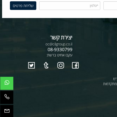
יצירת קשר
oc@cilgroup.co.il
08-9330799
עקבו אחינו ברשת:
קדמות