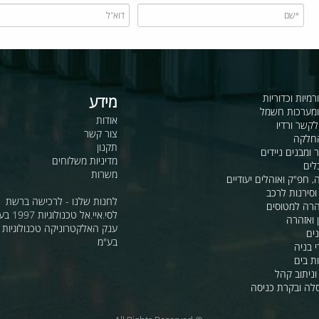
כדוריות
מידע
ות חשמל
אודות
דיו
צור קשר
תקנון
ם ניידים
מדיניות משלוחים
משרות
ואוהלים יעודיים
ת לרכב
לחנות שלנו - לרכישה ברשת
מטוסים
לסי.איי.אל טכנולוגיות 1997 בע"מ
רה
ענק האלקטרוניקה טכנולוגיות מת
בע"מ