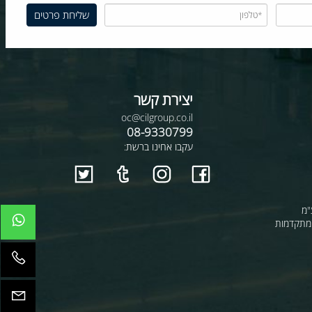
יצירת קשר
oc@cilgroup.co.il
08-9330799
עקבו אחינו ברשת:
קדמות