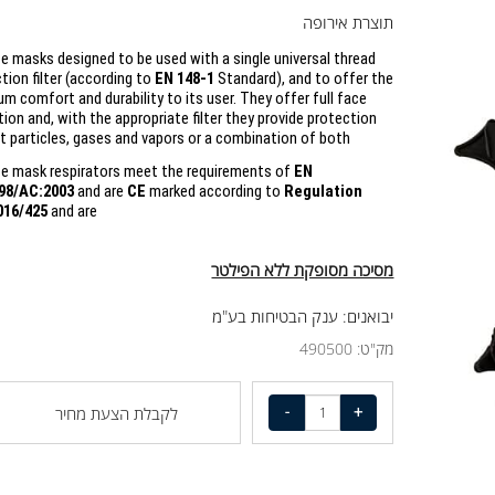
תוצרת אירופה
l face masks designed to be used with a single universal thread
nection filter (according to
EN 148-1
Standard), and to offer the
imum comfort and durability to its user. They offer full face
ection and, with the appropriate filter they provide protection
inst particles, gases and vapors or a combination of both.
EN
full face mask respirators meet the requirements of
:1998/AC:2003
and are
CE
marked according to
Regulation
) 2016/425
and are
מסיכה מסופקת ללא הפילטר
יבואנים: ענק הבטיחות בע"מ
מק"ט:
490500
לקבלת הצעת מחיר