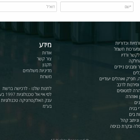
כדוריות
מידע
ות חשמל
אודות
דיו
צור קשר
תקנון
ם ניידים
מדיניות משלוחים
משרות
ואוהלים יעודיים
ת לרכב
לחנות שלנו - לרכישה ברשת
מטוסים
לסי.איי.אל טכנולוגיות 1997 בע"מ
רה
ענק האלקטרוניקה טכנולוגיות מת
בע"מ