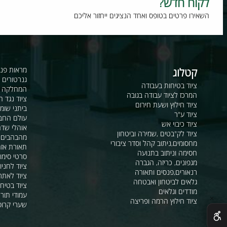
וח חדש?
רו פרטים בטופס ואחד הנציגים ייחזור אליכם
קטלוג
מראות פנורמיות ו
גנרטורים ומערכ
ציוד בטיחות בעבודה
המחלקה לקשר ור
המרכז לציוד עבודה בגובה
ציוד נגד החלקה
ציוד חילוץ ושעת חירום
ביתני שומר ומבני
ציוד ע"ר
עולם החבלים
ציוד כיבוי אש
אוהלי שדה, חפ"ק 
ציוד לק"בטים ,שמירה וביטחון
מהבהבים וסירנו
מחסומים,ניתוב קהל וסדר ציבורי
תאורת אזהרה ל
חסימה וניתוב בתנועה
סרטי סימון ואזה
מגפונים, כריזה, הגברה
ציוד לחניונים
רנאורים,פנסים ותאורה
ציוד לאתרי בניה
גלאים לביטחון ואבטחה
ציוד בטיחות בים