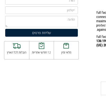
ful
con
max
prot
aga
136
(UE
מלאי זמין
12 חודשי אחריות
הובלות לכל הארץ