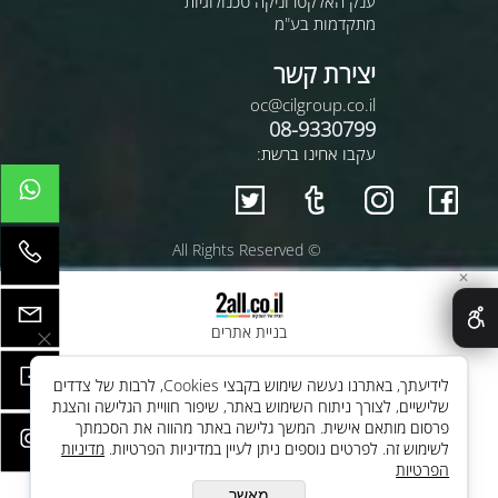
ענק האלקטרוניקה טכנולוגיות
מתקדמות בע"מ
יצירת קשר
oc@cilgroup.co.il
08-9330799
עקבו אחינו ברשת:
© All Rights Reserved
✕
בניית אתרים
לידיעתך, באתרנו נעשה שימוש בקבצי Cookies, לרבות של צדדים
שלישיים, לצורך ניתוח השימוש באתר, שיפור חוויית הגלישה והצגת
פרסום מותאם אישית. המשך גלישה באתר מהווה את הסכמתך
לשימוש זה. לפרטים נוספים ניתן לעיין במדיניות הפרטיות.
מדיניות
הפרטיות
מאשר