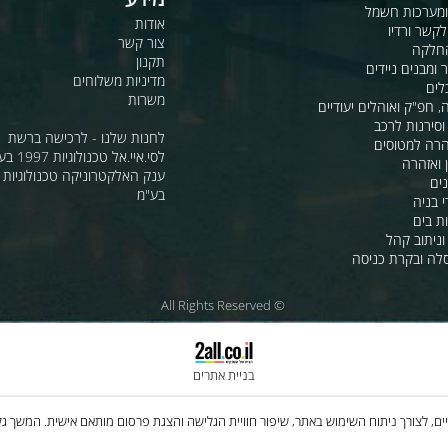
כדוריות
מידע
ות חשמל
אודות
דיו
צור קשר
תקנון
ם ניידים
מדיניות משלוחים
משרות
ואוהלים יעודיים
ת לרכב
לחנות שלנו - לרכישה ברשת
מטוסים
לסי.איי.אל טכנולוגיות 1997 בע"מ
רה
ענק האלקטרוניקה טכנולוגיות מת
בע"מ
 קהל
קרת כניסה
© All Rights Reserved