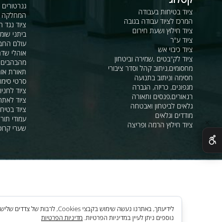
קטלוג
מראות פנורמיות ו
גנרטורים ומערכ
ציוד בטיחות בעבודה
המחלקה לקשר ור
המרכז לציוד עבודה בגובה
ציוד נגד החלקה
ציוד חילוץ ושעת חירום
ביתני שומר ומבני
ציוד ע"ר
עולם החבלים
ציוד כיבוי אש
אוהלי שדה, חפ"ק 
ציוד לק"בטים ,שמירה וביטחון
מהבהבים וסירנו
מחסומים,ניתוב קהל וסדר ציבורי
תאורת אזהרה ל
חסימה וניתוב בתנועה
סרטי סימון ואזה
מגפונים, כריזה, הגברה
ציוד לחניונים
רנאורים,פנסים ותאורה
ציוד לאתרי בניה
גלאים לביטחון ואבטחה
ציוד בטיחות בים
מודדים וגלאים
עמודי תור וניתוב
ציוד חילוץ הרמה ופריצה
שערי קרוסלה וב