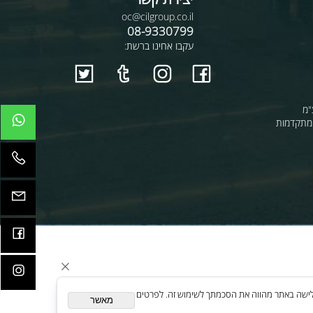
יצירת קשר
oc@cilgroup.co.il
08-9330799
עקבו אחינו ברשת:
קדמות