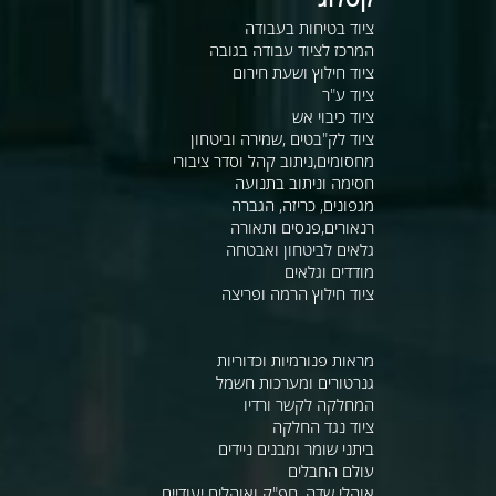
ציוד בטיחות בעבודה
המרכז לציוד עבודה בגובה
ציוד חילוץ ושעת חירום
ציוד ע"ר
ציוד כיבוי אש
ציוד לק"בטים ,שמירה וביטחון
מחסומים,ניתוב קהל וסדר ציבורי
חסימה וניתוב בתנועה
מגפונים, כריזה, הגברה
רנאורים,פנסים ותאורה
גלאים לביטחון ואבטחה
מודדים וגלאים
ציוד חילוץ הרמה ופריצה
מראות פנורמיות וכדוריות
גנרטורים ומערכות חשמל
המחלקה לקשר ורדיו
ציוד נגד החלקה
ביתני שומר ומבנים ניידים
עולם החבלים
אוהלי שדה, חפ"ק ואוהלים יעודיים