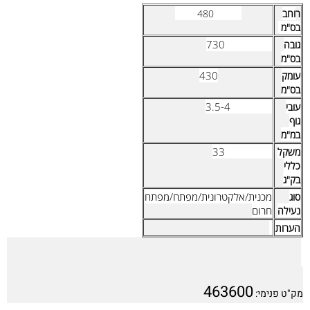
ר
וחב
480
בס"מ
730
גובה
בס"מ
430
עומק
בס"מ
3.5-4
עובי
גוף
במ"מ
33
משקל
כללי
בק"ג
מכנית/אלקטרונית/מפתח/מפתח
סוג
חרום
נעילה
הערות
463600
מק"ט פנימי: