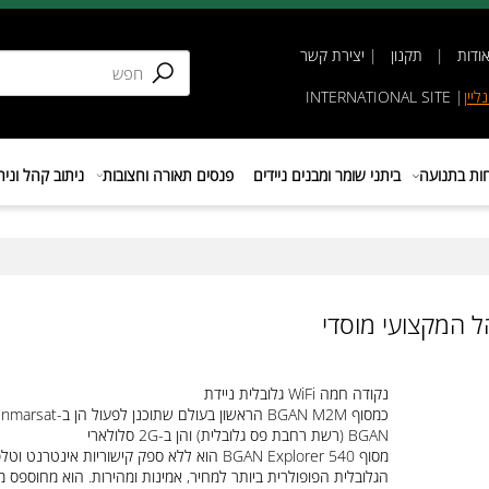
תקנון
|
יצירת קשר
INTERNATIONAL SIT
נועה
ביתני שומר ומבנים ניידים
פנסים תאורה וחצובות
ניתוב קהל וניהול 
נקודה חמה WiFi גלובלית ניידת
כמסוף BGAN M2M הראשון בעולם שתוכנן לפעול הן ב-Inmarsat
BGAN (רשת רחבת פס גלובלית) והן ב-2G סלולארי
מסוף BGAN Explorer 540 הוא ללא ספק קישוריות אינטרנט וטלפון