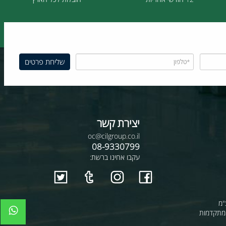
12 חודשי אחריות
הובלות לכל הארץ
יצירת קשר
oc@cilgroup.co.il
08-9330799
עקבו אחינו ברשת: