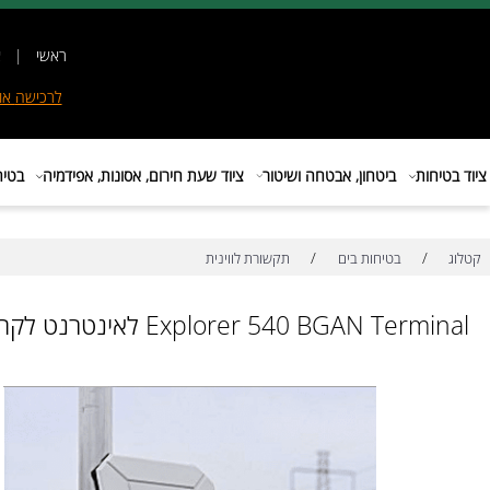
ראשי
|
אודות
|
לרכישה
אונליין
|
E
ות
ביטחון, אבטחה ושיטור
ציוד שעת חירום, אסונות, אפידמיה
בטיחות בת
/
/
בטיחות בים
תקשורת לווינית
Explorer 540 BGAN T לאינטרנט לקהל המקצועי מוסדי