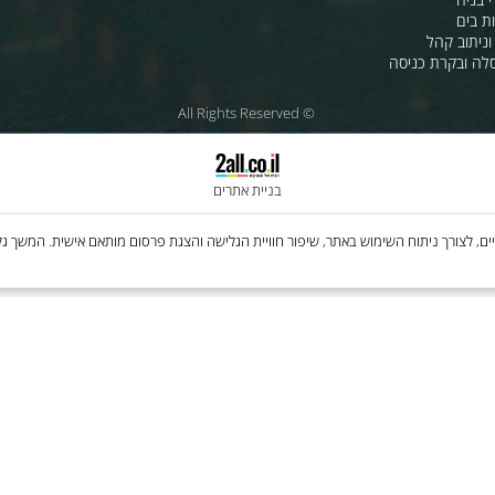
לחנות שלנו - לרכישה ברשת
מטוסים
לסי.איי.אל טכנולוגיות 1997 בע"מ
רה
ענק האלקטרוניקה טכנולוגיות מת
בע"מ
 קהל
קרת כניסה
© All Rights Reserved
בניית אתרים
Cooki, לרבות של צדדים שלישיים, לצורך ניתוח השימוש באתר, שיפור חוויית הגלישה והצגת פרסום מותאם איש