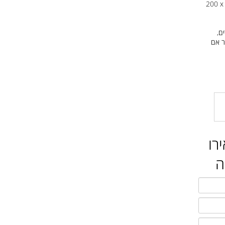
x 8" x 1.2 "(200 x 20
ם
ו