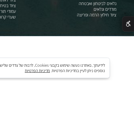
מחסומים,ניתוב קהל וסדר ציבורי
תאורת אזהרה ל
חסימה וניתוב בתנועה
סרטי סימון ואזה
מגפונים, כריזה, הגברה
ציוד לחניונים
רנאורים,פנסים ותאורה
ציוד לאתרי בניה
גלאים לביטחון ואבטחה
ציוד בטיחות בים
מודדים וגלאים
עמודי תור וניתוב
ציוד חילוץ הרמה ופריצה
שערי קרוסלה וב
לידיעתך, באתרנו נעשה שימוש בקבצי es
נוספים ניתן לעיין במדיניות הפרטיות.
מדיניות הפרטיות