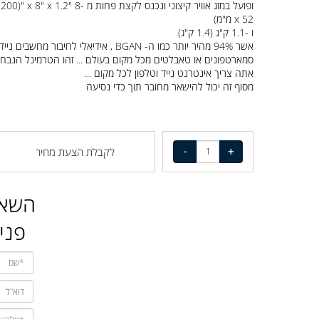
הגלובלית הפופולרית ביותר למחיר, אמינות ומהירות. הוא מחוספס מאוד
ופועל במזג אוויר קיצוני ונכנס לקצת פחות מ -8 "0
x 52 מ"מ)
ו -1.1 ק"ג (1.4 ק"ג).
אשר 94% מהיר יותר כמו ה- BGAN , אידיאלי לחיבור מחשבים ניידים,
סמארטפונים או טאבלטים מכל מקום בעולם ... זהו הטרמינל הנבחר א
אתה צריך אינטרנט נייד וטלפון לכל מקום ...
מסוף זה יכול להישאר מחובר תוך כדי נסיעה
לקבלת הצעת מחיר
השאיר
פניה