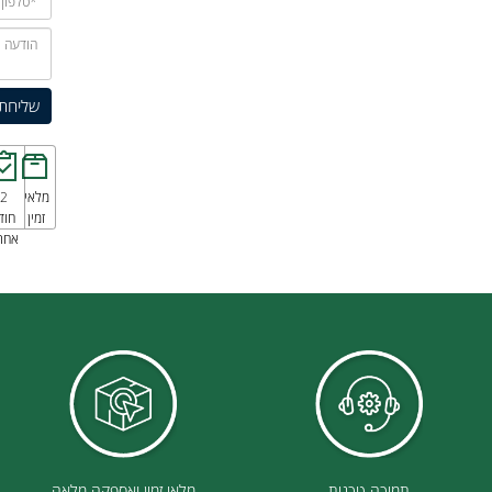
מלאי
12
הו
זמין
חודשי
ל
אחריות
ה