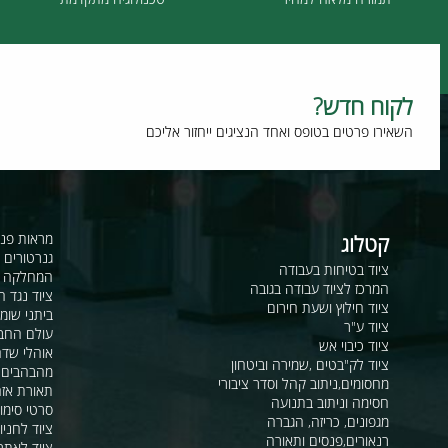
תמורה מלאה למחיר
טכנולוגיה מתקדמת
וח חדש?
רו פרטים בטופס ואחד הנציגים ייחזור אליכם
קטלוג
מראות פנורמיות ו
גנרטורים ומערכ
ציוד בטיחות בעבודה
המחלקה לקשר ור
המרכז לציוד עבודה בגובה
ציוד נגד החלקה
ציוד חילוץ ושעת חירום
ביתני שומר ומבני
ציוד ע"ר
עולם החבלים
ציוד כיבוי אש
אוהלי שדה, חפ"ק 
ציוד לק"בטים ,שמירה וביטחון
מהבהבים וסירנו