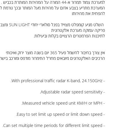
למערכת צמוד תמרור א-44 המורה על המהירות המותרת בכביש .
המערכת מתריע בצבע אדום על מהירות מעל המותר ובכך גורמת לנוהג
להפחית את מהירותו
השלט מגיע קומפלט מצוייד בפנל סולארי יחודי SUN LIGHT ומצבר
פריקה עמוקה מערכת אלקטרונית
לתיכנות הפרמטרים הרצויים בקלות וביעילות.
אין צורך בחיבור לחשמל פעיל 365 יום בשנה מוצר ירוק ואיכותי
הרכיבים האלקטרונים מיובאים מחו"ל התימרור מודפס ומורכב בישראל !
- With professional traffic radar K-band, 24.150GHz.
- Adjustable radar speed sensitivity.
- Measured vehicle speed unit KM/H or MPH.
- Easy to set limit up speed or limit down speed.