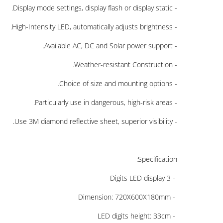
- Can set multiple time periods for different limit speed.
- Display mode settings, display flash or display static.
- High-Intensity LED, automatically adjusts brightness.
- Available AC, DC and Solar power support.
- Weather-resistant Construction.
- Choice of size and mounting options.
- Particularly use in dangerous, high-risk areas.
- Use 3M diamond reflective sheet, superior visibility.
Specification:
- 3 Digits LED display