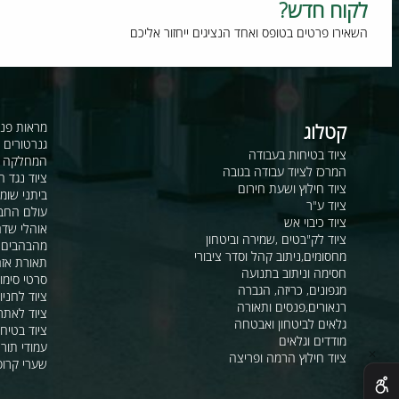
וח חדש?
רו פרטים בטופס ואחד הנציגים ייחזור אליכם
קטלוג
מראות פנורמיות ו
גנרטורים ומערכ
ציוד בטיחות בעבודה
המחלקה לקשר ור
המרכז לציוד עבודה בגובה
ציוד נגד החלקה
ציוד חילוץ ושעת חירום
ביתני שומר ומבני
ציוד ע"ר
עולם החבלים
ציוד כיבוי אש
אוהלי שדה, חפ"ק 
ציוד לק"בטים ,שמירה וביטחון
מהבהבים וסירנו
מחסומים,ניתוב קהל וסדר ציבורי
תאורת אזהרה ל
חסימה וניתוב בתנועה
סרטי סימון ואזה
מגפונים, כריזה, הגברה
ציוד לחניונים