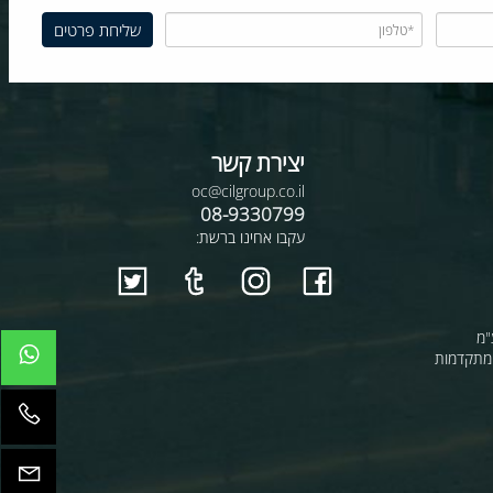
יצירת קשר
oc@cilgroup.co.il
08-9330799
עקבו אחינו ברשת:
קדמות