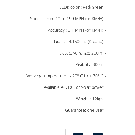
- Dimension: 720X600X180mm
- LED digits height: 33cm
- LEDs color : Red/Green
- Speed : from 10 to 199 MPH (or KM/H)
- Accuracy : ± 1 MPH (or KM/H)
- Radar : 24.150Ghz (K-band)
- Detective range: 200 m
- Visibility: 300m
- Working temperature : - 20° C to + 70° C
- Available AC, DC, or Solar power
- Weight : 12kgs
- Guarantee: one year