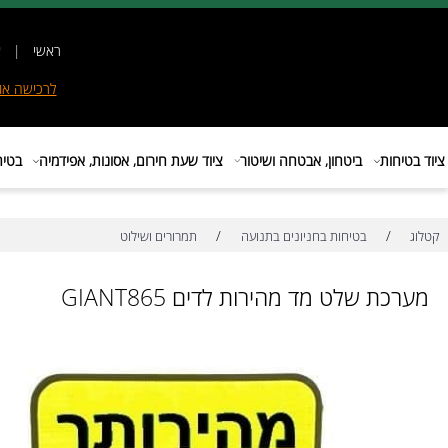
ראשי
|
אודות
|
לרכישה
אונליין
|
E
ות
ביטחון, אבטחה ושיטור
ציוד שעת חירום, אסונות, אפידמיה
בטיחות בת
/
/
בטיחות בחניונים בתנועה
תמרורים ושילוט
 שלט מד מהירות לדים GIANT865