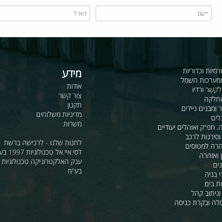
כדוריות
מידע
ות חשמל
אודות
דיו
צור קשר
תקנון
ם ניידים
מדיניות משלוחים
משרות
ואוהלים יעודיים
ת לרכב
לחנות שלנו - לרכישה ברשת
מטוסים
לסי.איי.אל טכנולוגיות 1997 בע"מ
רה
ענק האלקטרוניקה טכנולוגיות מת