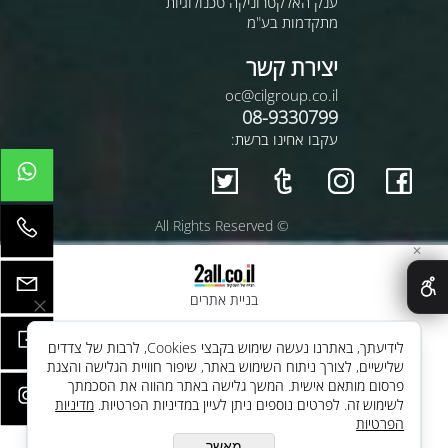
ענק האלקטרוניקה טכנולוגיות
מתקדמות בע"מ
יצירת קשר
oc@cilgroup.co.il
08-9330799
עקבו אחינו ברשת:
© All Rights Reserved
✕
בניית אתרים
לידיעתך, באתרנו נעשה שימוש בקבצי Cookies, לרבות של צדדים
שלישיים, לצורך ניתוח השימוש באתר, שיפור חוויית הגלישה והצגת
פרסום מותאם אישית. המשך גלישה באתר מהווה את הסכמתך
לשימוש זה. לפרטים נוספים ניתן לעיין במדיניות הפרטיות.
מדיניות
הפרטיות
מאשר