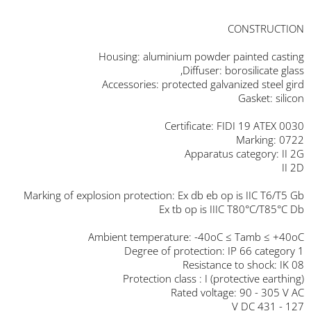
CONSTRUCTION
Housing: aluminium powder painted casting
Diffuser: borosilicate glass,
Accessories: protected galvanized steel gird
Gasket: silicon
Certificate: FIDI 19 ATEX 0030
Marking: 0722
Apparatus category: II 2G
II 2D
Marking of explosion protection: Ex db eb op is IIC T6/T5 Gb
Ex tb op is IIIC T80°C/T85°C Db
Ambient temperature: -40oC ≤ Tamb ≤ +40oC
Degree of protection: IP 66 category 1
Resistance to shock: IK 08
Protection class : I (protective earthing)
Rated voltage: 90 - 305 V AC
127 - 431 V DC