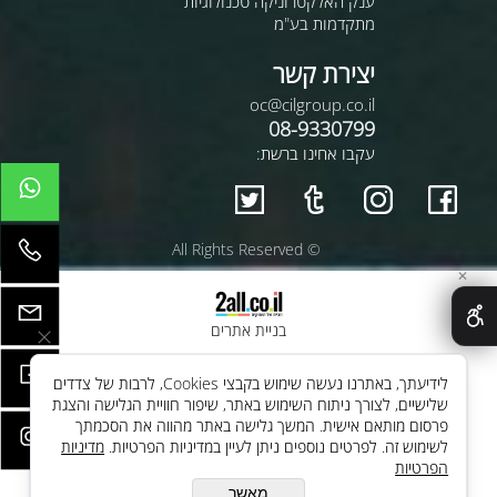
ענק האלקטרוניקה טכנולוגיות
מתקדמות בע"מ
יצירת קשר
oc@cilgroup.co.il
08-9330799
עקבו אחינו ברשת:
© All Rights Reserved
✕
בניית אתרים
לידיעתך, באתרנו נעשה שימוש בקבצי Cookies, לרבות של צדדים
שלישיים, לצורך ניתוח השימוש באתר, שיפור חוויית הגלישה והצגת
פרסום מותאם אישית. המשך גלישה באתר מהווה את הסכמתך
לשימוש זה. לפרטים נוספים ניתן לעיין במדיניות הפרטיות.
מדיניות
הפרטיות
מאשר