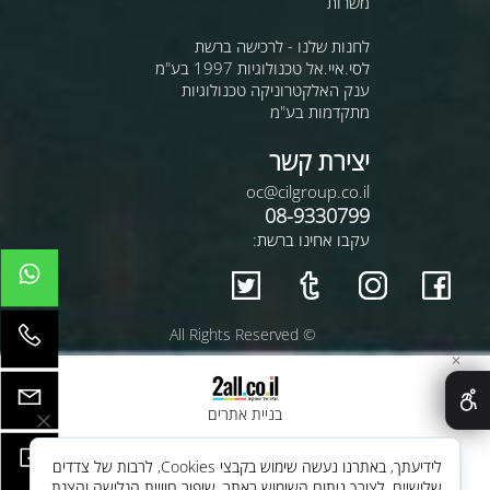
משרות
לחנות שלנו - לרכישה ברשת
לסי.איי.אל טכנולוגיות 1997 בע"מ
ענק האלקטרוניקה טכנולוגיות
מתקדמות בע"מ
יצירת קשר
oc@cilgroup.co.il
08-9330799
עקבו אחינו ברשת:
© All Rights Reserved
✕
בניית אתרים
לידיעתך, באתרנו נעשה שימוש בקבצי Cookies, לרבות של צדדים
שלישיים, לצורך ניתוח השימוש באתר, שיפור חוויית הגלישה והצגת