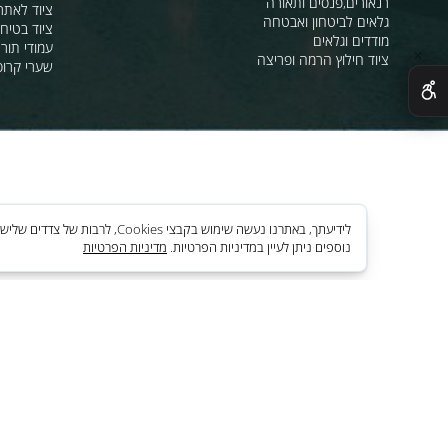
מהבהבים וסירנו
מחסומים,ניתוב קהל וסדר ציבורי
תאורת אזהרה ל
חסימה וניתוב בתנועה
סרטי סימון ואזה
מגפונים, כריזה, הגברה
ציוד לחניונים
רנאורים,פנסים ותאורה
ציוד לאתרי בניה
גלאים לביטחון ואבטחה
ציוד בטיחות בים
מודדים וגלאים
עמודי תור וניתוב
ציוד חילוץ הרמה ופריצה
שערי קרוסלה וב
לידיעתך, באתרנו נעשה שימוש בקבצי es
נוספים ניתן לעיין במדיניות הפרטיות.
מדיניות הפרטיות