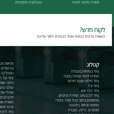
תמורה מלאה למחיר
טכנולוגיה מתקדמת
וח חדש?
רו פרטים בטופס ואחד הנציגים ייחזור אליכם
קטלוג
מראות פנורמיות ו
גנרטורים ומערכ
ציוד בטיחות בעבודה
המחלקה לקשר ור
המרכז לציוד עבודה בגובה
ציוד נגד החלקה
ציוד חילוץ ושעת חירום
ביתני שומר ומבני
ציוד ע"ר
עולם החבלים
ציוד כיבוי אש
אוהלי שדה, חפ"ק 
ציוד לק"בטים ,שמירה וביטחון