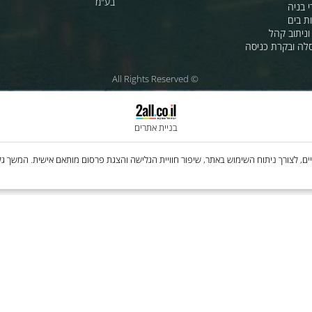
ת לרכב
לחנות שלנו - לרכישה ברשת
מטוסים
לסי.איי.אל טכנולוגיות 1997 בע"מ
רה
ענק האלקטרוניקה טכנולוגיות מת
בע"מ
 קהל
קרת כניסה
© All Rights Reserved
בניית אתרים
Cooki, לרבות של צדדים שלישיים, לצורך ניתוח השימוש באתר, שיפור חוויית הגלישה והצגת פרסום מותאם איש