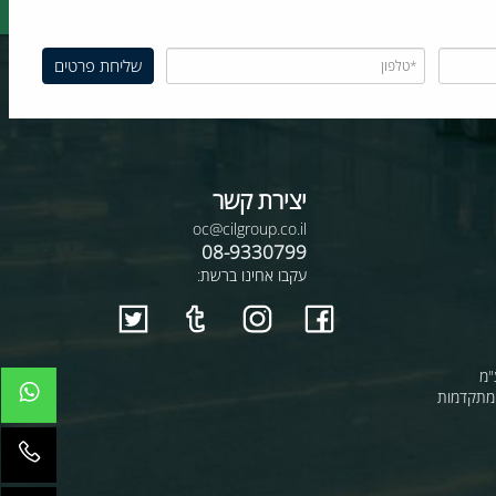
יצירת קשר
oc@cilgroup.co.il
08-9330799
עקבו אחינו ברשת:
קדמות