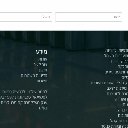
כדוריות
מידע
ות חשמל
אודות
דיו
צור קשר
תקנון
ם ניידים
מדיניות משלוחים
משרות
ואוהלים יעודיים
ת לרכב
לחנות שלנו - לרכישה ברשת
מטוסים
לסי.איי.אל טכנולוגיות 1997 בע"מ
רה
ענק האלקטרוניקה טכנולוגיות מת