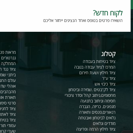
וח חדש?
רו פרטים בטופס ואחד הנציגים ייחזור אליכם
קטלוג
מראות פנורמיות ו
גנרטורים ומערכ
ציוד בטיחות בעבודה
המחלקה לקשר ור
המרכז לציוד עבודה בגובה
ציוד נגד החלקה
ציוד חילוץ ושעת חירום
ביתני שומר ומבני
ציוד ע"ר
עולם החבלים
ציוד כיבוי אש
אוהלי שדה, חפ"ק 
ציוד לק"בטים ,שמירה וביטחון
מהבהבים וסירנו
מחסומים,ניתוב קהל וסדר ציבורי
תאורת אזהרה ל
חסימה וניתוב בתנועה
סרטי סימון ואזה
מגפונים, כריזה, הגברה
ציוד לחניונים