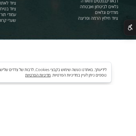
מהבהבים וסירנו
מחסומים,ניתוב קהל וסדר ציבורי
תאורת אזהרה ל
חסימה וניתוב בתנועה
סרטי סימון ואזה
מגפונים, כריזה, הגברה
ציוד לחניונים
רנאורים,פנסים ותאורה
ציוד לאתרי בניה
גלאים לביטחון ואבטחה
ציוד בטיחות בים
מודדים וגלאים
עמודי תור וניתוב
ציוד חילוץ הרמה ופריצה
שערי קרוסלה וב
לידיעתך, באתרנו נעשה שימוש בקבצי es
נוספים ניתן לעיין במדיניות הפרטיות.
מדיניות הפרטיות