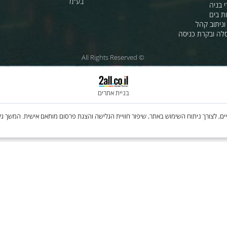
ת לרכב
לחנות שלנו - לרכישה ברשת
מטוסים
לסי.איי.אל טכנולוגיות 1997 בע"מ
רה
ענק האלקטרוניקה טכנולוגיות מת
בע"מ
 קהל
קרת כניסה
© All Rights Reserved
בניית אתרים
Cooki, לרבות של צדדים שלישיים, לצורך ניתוח השימוש באתר, שיפור חוויית הגלישה והצגת פרסום מותאם איש