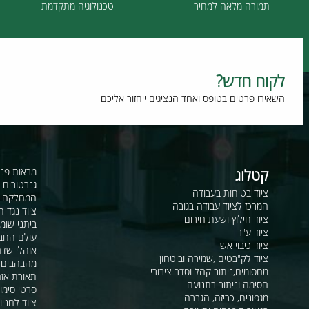
תמורה מלאה למחיר
טכנולוגיה מתקדמת
וח חדש?
רו פרטים בטופס ואחד הנציגים ייחזור אליכם
קטלוג
מראות פנורמיות ו
גנרטורים ומערכ
ציוד בטיחות בעבודה
המחלקה לקשר ור
המרכז לציוד עבודה בגובה
ציוד נגד החלקה
ציוד חילוץ ושעת חירום
ביתני שומר ומבני
ציוד ע"ר
עולם החבלים
ציוד כיבוי אש
אוהלי שדה, חפ"ק 
ציוד לק"בטים ,שמירה וביטחון