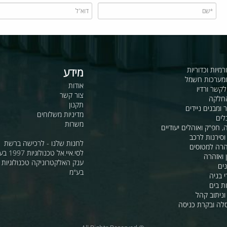
כדוריות
מידע
ות חשמל
אודות
דיו
צור קשר
תקנון
ם ניידים
מדיניות משלוחים
משרות
ואוהלים יעודיים
ת לרכב
לחנות שלנו - לרכישה ברשת
מטוסים
לסי.איי.אל טכנולוגיות 1997 בע"מ
רה
ענק האלקטרוניקה טכנולוגיות מת
בע"מ