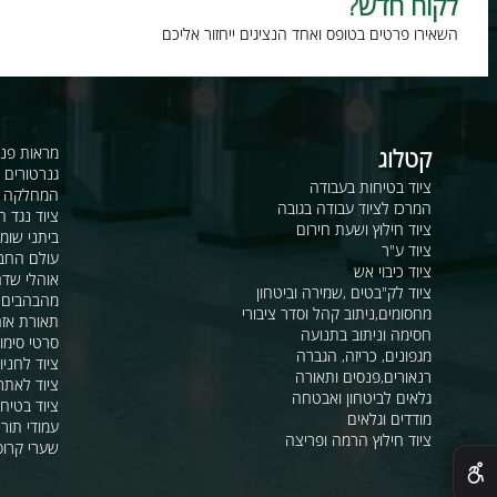
וח חדש?
רו פרטים בטופס ואחד הנציגים ייחזור אליכם
קטלוג
מראות פנורמיות ו
גנרטורים ומערכ
ציוד בטיחות בעבודה
המחלקה לקשר ור
המרכז לציוד עבודה בגובה
ציוד נגד החלקה
ציוד חילוץ ושעת חירום
ביתני שומר ומבני
ציוד ע"ר
עולם החבלים
ציוד כיבוי אש
אוהלי שדה, חפ"ק 
ציוד לק"בטים ,שמירה וביטחון
מהבהבים וסירנו
מחסומים,ניתוב קהל וסדר ציבורי
תאורת אזהרה ל
חסימה וניתוב בתנועה
סרטי סימון ואזה
מגפונים, כריזה, הגברה
ציוד לחניונים
רנאורים,פנסים ותאורה
ציוד לאתרי בניה
גלאים לביטחון ואבטחה
ציוד בטיחות בים