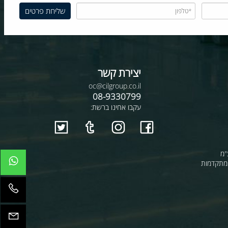
יצירת קשר
oc@cilgroup.co.il
08-9330799
עקבו אחינו ברשת:
קדמות