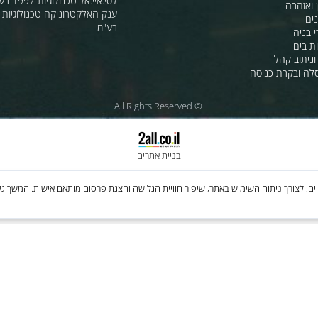
ם ניידים
מדיניות משלוחים
משרות
ואוהלים יעודיים
ת לרכב
לחנות שלנו - לרכישה ברשת
מטוסים
לסי.איי.אל טכנולוגיות 1997 בע"מ
רה
ענק האלקטרוניקה טכנולוגיות מת
בע"מ
 קהל
קרת כניסה
© All Rights Reserved
בניית אתרים
Cooki, לרבות של צדדים שלישיים, לצורך ניתוח השימוש באתר, שיפור חוויית הגלישה והצגת פרסום מותאם איש