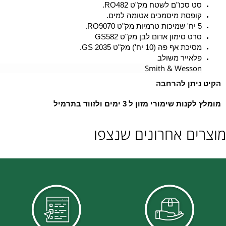
וודת עזרה ראשונה SOS30 מק"ט GS045.
ופסא לתרופות ריקה- לזיווד לשעת חירום.
ת בישול 5 חלקים דלוקס מק"ט RO168.
ט סכו"ם לשטח מק"ט RO482.
ופסת מיסמכים אטומה למים.
 RO9070.
ט סימון אדום לבן מק"ט GS582
כת אף פה (10 יח') מק"ט GS 2035.
לאייר משולב
Smith & Wesso
יתן להרחבה
 שימורי מזון ל 3 ימים ולזווד בתרמיל
ם אחרונים שנצפו