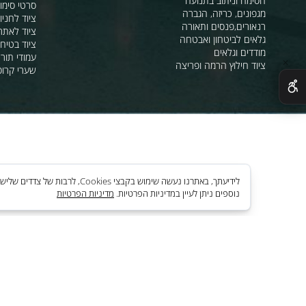
ביתני שומר ומבני
ציוד ע"ר
עולם החבלים
ציוד כיבוי אש
אוהלי שדה, חפ"ק 
ציוד לק"בטים ,שמירה וביטחון
מהבהבים וסירנו
מחסומים,ניתוב קהל וסדר ציבורי
תאורת אזהרה ל
חסימה וניתוב בתנועה
סרטי סימון ואזה
מגפונים, כריזה, הגברה
ציוד לחניונים
רנאורים,פנסים ותאורה
ציוד לאתרי בניה
גלאים לביטחון ואבטחה
ציוד בטיחות בים
מודדים וגלאים
עמודי תור וניתוב
ציוד חילוץ הרמה ופריצה
שערי קרוסלה וב
לידיעתך, באתרנו נעשה שימוש בקבצי es
נוספים ניתן לעיין במדיניות הפרטיות.
מדיניות הפרטיות