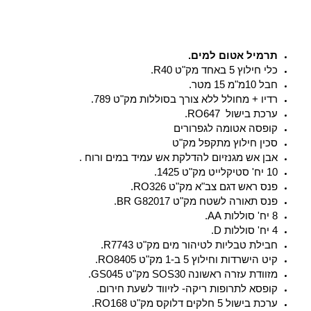
רמיל אטום למים.
 חילוץ 5 באחד מק"ט R40.
10מ"מ 15 מטר.
דיו + מחולל ללא צורך בסוללות מק"ט 789.
כת בישול RO647.
ופסה אטומה לגפרורים
כין חילוץ מתקפל מק"ט
בן אש מגנזיום להדלקת אש עמיד במים ורוח .
קלייט מק"ט 1425.
ס ראש דגם צב"א מק"ט RO326.
ס תאורה לשטח מק"ט BR G82017.
 AA.
ת D.
בילת טבליות לטיהור מים מק"ט R7743.
ט הישרדות וחילוץ 5 ב-1 מק"ט RO8405.