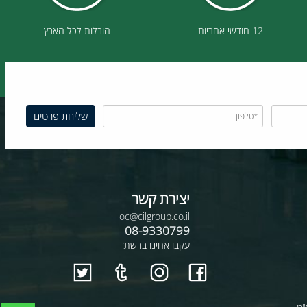
12 חודשי אחריות
הובלות לכל הארץ
יצירת קשר
oc@cilgroup.co.il
08-9330799
עקבו אחינו ברשת: