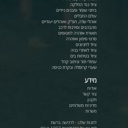
ציוד נגד החלקה
ביתני שומר ומבנים ניידים
עולם החבלים
אוהלי שדה, חפ"ק ואוהלים יעודיים
מהבהבים וסירנות לרכב
תאורת אזהרה למטוסים
סרטי סימון ואזהרה
ציוד לחניונים
ציוד לאתרי בניה
ציוד בטיחות בים
עמודי תור וניתוב קהל
שערי קרוסלה ובקרת כניסה
מידע
אודות
צור קשר
תקנון
מדיניות משלוחים
משרות
לחנות שלנו - לרכישה ברשת
לסי.איי.אל טכנולוגיות 1997 בע"מ