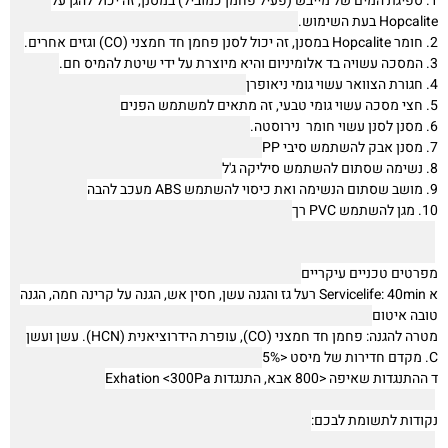
1. ספיגת המים של מייבש (פעיל פחמן כמוביל) במסנן, זה יכול להגן על
Hopcalite בעת השימוש.
2. חומר Hopcalite במסנן, זה יכול לסנן פחמן חד חמצני (CO) וגזים אחרים.
3. המסכה עשויה בד אלומיניום והיא מיוצרת על ידי שיטת להמיס חם.
4. חגורת הצוואר עשוי גומי ניאופרן
5. חצי מסכה עשוי גומי טבעי, זה מתאים למשתמש הפנים
6. מסנן לסנן עשוי חומר נירוסטה.
7. מסנן אבק להשתמש סיבי PP
8. נשימה שסתום להשתמש סיליקה ג'ל
9. מושב שסתום הנשימה ואת כיסוי להשתמש ABS מעכב להבה
10. מגן להשתמש PVC רך
מפרטים טכניים עיקריים
א Servicelife: 40min רעל גז והגנה עשן, חסין אש, הגנה על קרינה חמה, הגנה
טובה איטום
מטרה להגנה: פחמן חד חמצני (CO), עופרת הידרוציאנית (HCN). עשן ועשן
C. מקדם חדירות של מיסט <5%
ד ההתנגדות שאיפה <800 אבא, התנגדות Exhation <300Pa
נקודות לתשומת לבכם: