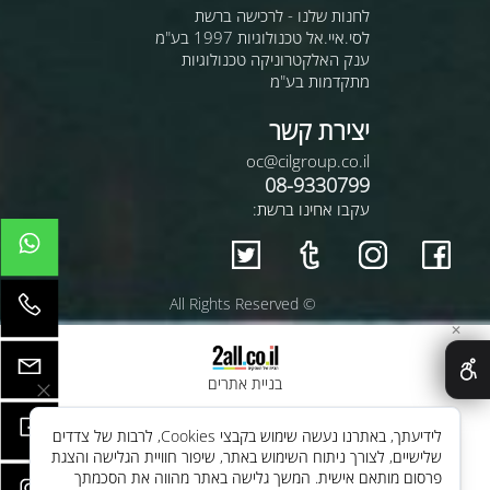
לחנות שלנו - לרכישה ברשת
לסי.איי.אל טכנולוגיות 1997 בע"מ
ענק האלקטרוניקה טכנולוגיות
מתקדמות בע"מ
יצירת קשר
oc@cilgroup.co.il
08-9330799
עקבו אחינו ברשת:
© All Rights Reserved
✕
בניית אתרים
לידיעתך, באתרנו נעשה שימוש בקבצי Cookies, לרבות של צדדים
שלישיים, לצורך ניתוח השימוש באתר, שיפור חוויית הגלישה והצגת
פרסום מותאם אישית. המשך גלישה באתר מהווה את הסכמתך