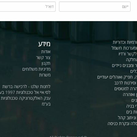
כדוריות
מידע
ות חשמל
אודות
דיו
צור קשר
תקנון
ם ניידים
מדיניות משלוחים
משרות
ואוהלים יעודיים
ת לרכב
לחנות שלנו - לרכישה ברשת
מטוסים
לסי.איי.אל טכנולוגיות 1997 בע"מ
רה
ענק האלקטרוניקה טכנולוגיות מת
בע"מ