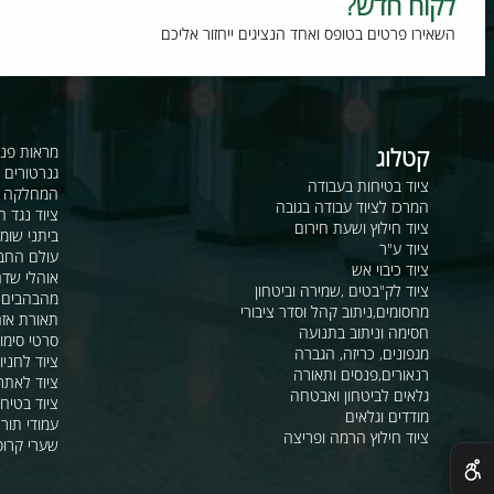
וח חדש?
רו פרטים בטופס ואחד הנציגים ייחזור אליכם
קטלוג
מראות פנורמיות ו
גנרטורים ומערכ
ציוד בטיחות בעבודה
המחלקה לקשר ור
המרכז לציוד עבודה בגובה
ציוד נגד החלקה
ציוד חילוץ ושעת חירום
ביתני שומר ומבני
ציוד ע"ר
עולם החבלים
ציוד כיבוי אש
אוהלי שדה, חפ"ק 
ציוד לק"בטים ,שמירה וביטחון
מהבהבים וסירנו
מחסומים,ניתוב קהל וסדר ציבורי
תאורת אזהרה ל
חסימה וניתוב בתנועה
סרטי סימון ואזה
מגפונים, כריזה, הגברה
ציוד לחניונים
רנאורים,פנסים ותאורה
ציוד לאתרי בניה
גלאים לביטחון ואבטחה
ציוד בטיחות בים