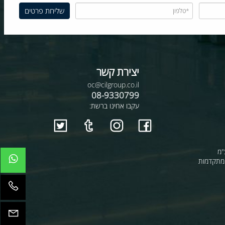
יצירת קשר
oc@cilgroup.co.il
08-9330799
עקבו אחינו ברשת:
קדמות