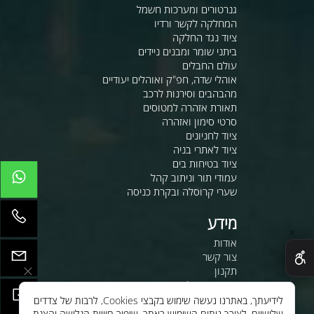
גנרטורים ומערכות חשמל
המחלקה לקשר ורדיו
ציוד נגד החלקה
ביתני שומר ומבנים ניידים
עולם החבלים
אוהלי שדה, חפ"ק ואוהלים יעודיים
מהבהבים וסירנות לרכב
תאורת אזהרה למטוסים
סרטי סימון ואזהרה
ציוד לחניונים
ציוד לאתרי בניה
ציוד בטיחות בים
עמודי תור וניתוב קהל
שערי קרוסלה ובקרת כניסה
מידע
✕
אודות
צור קשר
תקנון
מדיניות משלוחים
משרות
לידיעתך, באתרנו נעשה שימוש בקבצי Cookies, לרבות של צדדים
שלישיים, לצורך ניתוח השימוש באתר, שיפור חוויית הגלישה והצגת