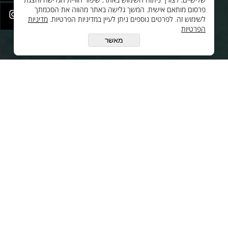
לחנות שלנו - לרכישה ברשת
פרסום מותאם אישית. המשך גלישה באתר מהווה את הסכמתך
לשימוש זה. לפרטים נוספים ניתן לעיין במדיניות הפרטיות.
מדיניות
לסי.איי.אל טכנולוגיות 1997 בע"מ
הפרטיות
ענק האלקטרוניקה טכנולוגיות
מתקדמות בע"מ
מאשר
יצירת קשר
oc@cilgroup.co.il
08-9330799
עקבו אחינו ברשת:
© All Rights Reserved
בניית אתרים