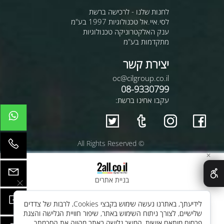
לחנות שלנו - לרכישה ברשת
לסי.איי.אל טכנולוגיות 1997 בע"מ
ענק האלקטרוניקה טכנולוגיות
מתקדמות בע"מ
יצירת קשר
oc@cilgroup.co.il
08-9330799
עקבו אחינו ברשת:
© All Rights Reserved
✕
בניית אתרים
לידיעתך, באתרנו נעשה שימוש בקבצי Cookies, לרבות של צדדים
שלישיים, לצורך ניתוח השימוש באתר, שיפור חוויית הגלישה והצגת
פרסום מותאם אישית. המשך גלישה באתר מהווה את הסכמתך