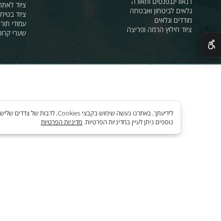
מהבהבים וסירנו
מחסומים,ניתוב קהל וסדר ציבורי
תאורת אזהרה ל
חסימה וניתוב בתנועה
סרטי סימון ואזה
מגפונים, כריזה, הגברה
ציוד לחניונים
רנאורים,פנסים ותאורה
ציוד לאתרי בניה
גלאים לביטחון ואבטחה
ציוד בטיחות בים
מודדים וגלאים
עמודי תור וניתוב
ציוד חילוץ הרמה ופריצה
שערי קרוסלה וב
לידיעתך, באתרנו נעשה שימוש בקבצי es
נוספים ניתן לעיין במדיניות הפרטיות.
מדיניות הפרטיות