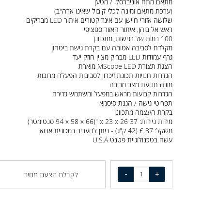
פועל כ 40 שעות על סוללות נטענות, כלל
מתאם מתח אוניברסלי / מטען
(ערכת מתאם זמינה לכלי קיבול שאינו ארה"ב)
שלושה אזורי חיישן עם אינדיקטורים איתור LED מבריקים
ראש אל בוהן, איתור האזור ספציפי
100 רמות של רגישות, מתכוונן
מקלדת לסביבה אטומה עם בקרת גישת ביטחון
גרף עמודות LED מבריק מציין חוזק יעד
הצגת תצורת MScope LED מוארת
הגדרות חנויות תכונת זיכרון לסביבות הפעלה מרובות
מונה תנועת מצב מרובה
הגדרות קבועות מראש במפעל ומשתמש גדירה
תפריטי גישה / הגנת סיסמא
בקרת העצמה מתכוונן
מידות ניידות: 37 x 23 x 26 "(94 x 58 x 66 סנטימטר)
משקל: 87 £ (42 ק"ג) - ניתן להעביר במכונית או ואן
עשה בטכנולוגיית פטנט U.S.A
לקבלת הצעת מחיר