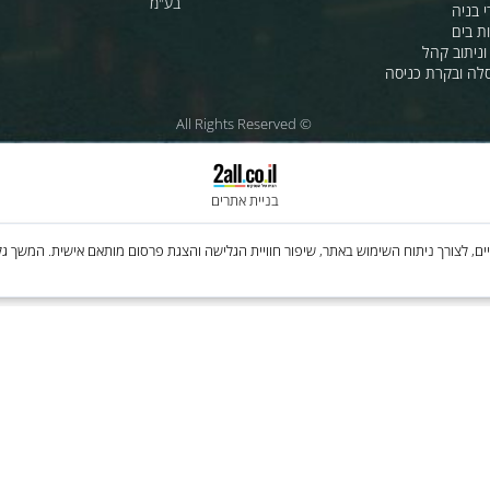
ת לרכב
לחנות שלנו - לרכישה ברשת
מטוסים
לסי.איי.אל טכנולוגיות 1997 בע"מ
רה
ענק האלקטרוניקה טכנולוגיות מת
בע"מ
 קהל
קרת כניסה
© All Rights Reserved
בניית אתרים
Cooki, לרבות של צדדים שלישיים, לצורך ניתוח השימוש באתר, שיפור חוויית הגלישה והצגת פרסום מותאם איש