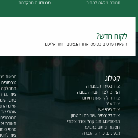
תמורה מלאה למחיר
טכנולוגיה מתקדמת
וח חדש?
רו פרטים בטופס ואחד הנציגים ייחזור אליכם
קטלוג
מראות פנורמיות ו
גנרטורים ומערכ
ציוד בטיחות בעבודה
המחלקה לקשר ור
המרכז לציוד עבודה בגובה
ציוד נגד החלקה
ציוד חילוץ ושעת חירום
ביתני שומר ומבני
ציוד ע"ר
עולם החבלים
ציוד כיבוי אש
אוהלי שדה, חפ"ק 
ציוד לק"בטים ,שמירה וביטחון