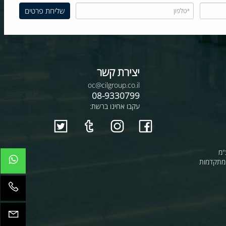
יצירת קשר
oc@cilgroup.co.il
08-9330799
עקבו אחינו ברשת:
קדמות