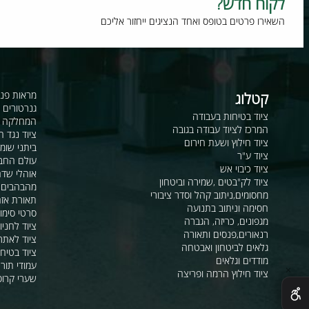
וח חדש?
רו פרטים בטופס ואחד הנציגים ייחזור אליכם
קטלוג
מראות פנורמיות ו
גנרטורים ומערכ
ציוד בטיחות בעבודה
המחלקה לקשר ור
המרכז לציוד עבודה בגובה
ציוד נגד החלקה
ציוד חילוץ ושעת חירום
ביתני שומר ומבני
ציוד ע"ר
עולם החבלים
ציוד כיבוי אש
אוהלי שדה, חפ"ק 
ציוד לק"בטים ,שמירה וביטחון
מהבהבים וסירנו
מחסומים,ניתוב קהל וסדר ציבורי
תאורת אזהרה ל
חסימה וניתוב בתנועה
סרטי סימון ואזה
מגפונים, כריזה, הגברה
ציוד לחניונים
רנאורים,פנסים ותאורה
ציוד לאתרי בניה
גלאים לביטחון ואבטחה
ציוד בטיחות בים