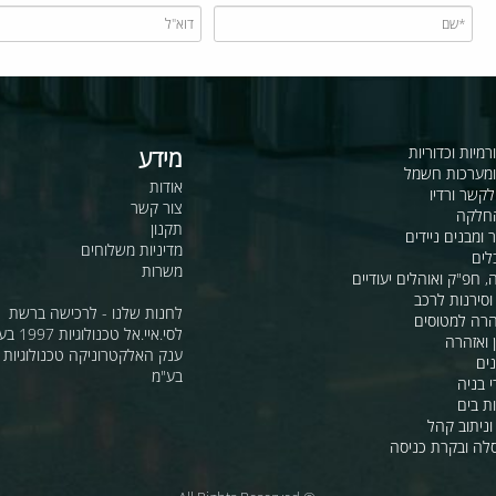
כדוריות
מידע
ות חשמל
אודות
דיו
צור קשר
תקנון
ם ניידים
מדיניות משלוחים
משרות
ואוהלים יעודיים
ת לרכב
לחנות שלנו - לרכישה ברשת
מטוסים
לסי.איי.אל טכנולוגיות 1997 בע"מ
רה
ענק האלקטרוניקה טכנולוגיות מת
בע"מ