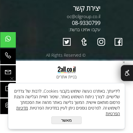
יצירת קשר
oc@cilgroup.co.il
08-9330799
עקבו אחינו ברשת:
© All Rights Reserved
✕
בניית אתרים
לידיעתך, באתרנו נעשה שימוש בקבצי Cookies, לרבות של צדדים
שלישיים, לצורך ניתוח השימוש באתר, שיפור חוויית הגלישה והצגת
פרסום מותאם אישית. המשך גלישה באתר מהווה את הסכמתך
לשימוש זה. לפרטים נוספים ניתן לעיין במדיניות הפרטיות.
מדיניות
הפרטיות
מאשר