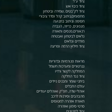
ציוד ע"ר
ציוד כיבוי אש
ציוד לק"בטים ,שמירה וביטחון
מחסומים,ניתוב קהל וסדר ציבורי
חסימה וניתוב בתנועה
מגפונים, כריזה, הגברה
רנאורים,פנסים ותאורה
גלאים לביטחון ואבטחה
מודדים וגלאים
ציוד חילוץ הרמה ופריצה
מראות פנורמיות וכדוריות
גנרטורים ומערכות חשמל
המחלקה לקשר ורדיו
ציוד נגד החלקה
ביתני שומר ומבנים ניידים
עולם החבלים
אוהלי שדה, חפ"ק ואוהלים יעודיים
מהבהבים וסירנות לרכב
תאורת אזהרה למטוסים
סרטי סימון ואזהרה
ציוד לחניונים