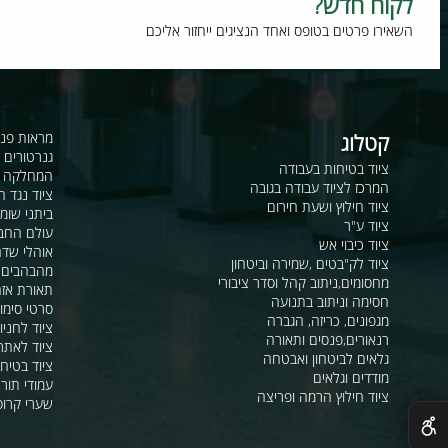
וח חדש?
רו פרטים בטופס ואחד הנציגים ייחזור אליכם
קטלוג
מראות פנורמיות ו
גנרטורים ומערכ
ציוד בטיחות בעבודה
המחלקה לקשר ור
המרכז לציוד עבודה בגובה
ציוד נגד החלקה
ציוד חילוץ ושעת חירום
ביתני שומר ומבני
ציוד ע"ר
עולם החבלים
ציוד כיבוי אש
אוהלי שדה, חפ"ק 
ציוד לק"בטים ,שמירה וביטחון
מהבהבים וסירנו
מחסומים,ניתוב קהל וסדר ציבורי
תאורת אזהרה ל
חסימה וניתוב בתנועה
סרטי סימון ואזה
מגפונים, כריזה, הגברה
ציוד לחניונים
רנאורים,פנסים ותאורה
ציוד לאתרי בניה
גלאים לביטחון ואבטחה
ציוד בטיחות בים