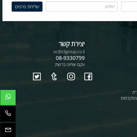
יצירת קשר
oc@cilgroup.co.il
08-9330799
עקבו אחינו ברשת:
קדמות