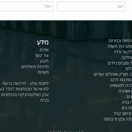
כדוריות
מידע
ות חשמל
אודות
דיו
צור קשר
תקנון
ם ניידים
מדיניות משלוחים
משרות
ואוהלים יעודיים
ת לרכב
לחנות שלנו - לרכישה ברשת
מטוסים
לסי.איי.אל טכנולוגיות 1997 בע"מ
רה
ענק האלקטרוניקה טכנולוגיות מת
בע"מ