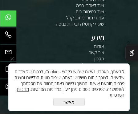
ציוד לאתרי בניה
ציוד בטיחות בים
עמודי תור וניתוב קהל
שערי קרוסלה ובקרת כניסה
מידע
✕
אודות
צור קשר
תקנון
מדיניות משלוחים
משרות
לידיעתך, באתרנו נעשה שימוש בקבצי Cookies, לרבות של צדדים
שלישיים, לצורך ניתוח השימוש באתר, שיפור חוויית הגלישה והצגת
לחנות שלנו - לרכישה ברשת
פרסום מותאם אישית. המשך גלישה באתר מהווה את הסכמתך
לסי.איי.אל טכנולוגיות 1997 בע"מ
לשימוש זה. לפרטים נוספים ניתן לעיין במדיניות הפרטיות.
מדיניות
הפרטיות
ענק האלקטרוניקה טכנולוגיות
מתקדמות בע"מ
מאשר
יצירת קשר
oc@cilgroup.co.il
08-9330799
עקבו אחינו ברשת: