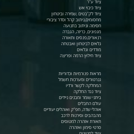
ציוד ע"ר
ציוד כיבוי אש
ציוד לק"בטים ,שמירה וביטחון
מחסומים,ניתוב קהל וסדר ציבורי
חסימה וניתוב בתנועה
מגפונים, כריזה, הגברה
רנאורים,פנסים ותאורה
גלאים לביטחון ואבטחה
מודדים וגלאים
ציוד חילוץ הרמה ופריצה
מראות פנורמיות וכדוריות
גנרטורים ומערכות חשמל
המחלקה לקשר ורדיו
ציוד נגד החלקה
ביתני שומר ומבנים ניידים
עולם החבלים
אוהלי שדה, חפ"ק ואוהלים יעודיים
מהבהבים וסירנות לרכב
תאורת אזהרה למטוסים
סרטי סימון ואזהרה
ציוד לחניונים