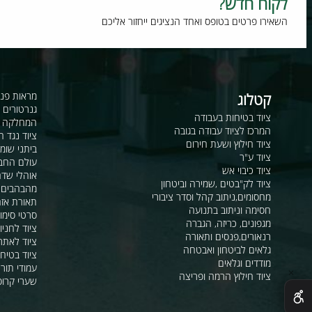
וח חדש?
רו פרטים בטופס ואחד הנציגים ייחזור אליכם
קטלוג
מראות פנורמיות ו
גנרטורים ומערכ
ציוד בטיחות בעבודה
המחלקה לקשר ור
המרכז לציוד עבודה בגובה
ציוד נגד החלקה
ציוד חילוץ ושעת חירום
ביתני שומר ומבני
ציוד ע"ר
עולם החבלים
ציוד כיבוי אש
אוהלי שדה, חפ"ק 
ציוד לק"בטים ,שמירה וביטחון
מהבהבים וסירנו
מחסומים,ניתוב קהל וסדר ציבורי
תאורת אזהרה ל
חסימה וניתוב בתנועה
סרטי סימון ואזה
מגפונים, כריזה, הגברה
ציוד לחניונים
רנאורים,פנסים ותאורה
ציוד לאתרי בניה
גלאים לביטחון ואבטחה
ציוד בטיחות בים