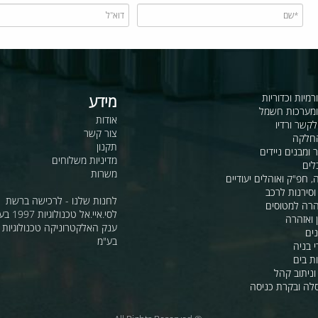
כדוריות
מידע
ות חשמל
אודות
דיו
צור קשר
תקנון
ם ניידים
מדיניות משלוחים
משרות
ואוהלים יעודיים
ת לרכב
לחנות שלנו - לרכישה ברשת
מטוסים
לסי.איי.אל טכנולוגיות 1997 בע"מ
רה
ענק האלקטרוניקה טכנולוגיות מת
בע"מ