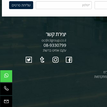
יצירת קשר
oc@cilgroup.co.il
08-9330799
עקבו אחינו ברשת:
קדמות