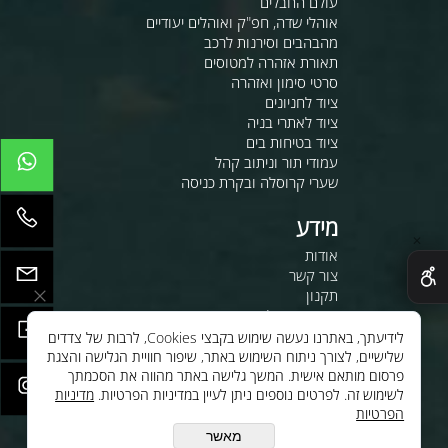
עולם החבלים
אוהלי שדה, חפ"ק ואוהלים יעודיים
מהבהבים וסירנות לרכב
תאורת אזהרה למטוסים
סרטי סימון ואזהרה
ציוד לחניונים
ציוד לאתרי בניה
ציוד בטיחות בים
עמודי תור וניתוב קהל
שערי קרוסלה ובקרת כניסה
מידע
✕
אודות
צור קשר
תקנון
מדיניות משלוחים
משרות
לידיעתך, באתרנו נעשה שימוש בקבצי Cookies, לרבות של צדדים
שלישיים, לצורך ניתוח השימוש באתר, שיפור חוויית הגלישה והצגת
לחנות שלנו - לרכישה ברשת
פרסום מותאם אישית. המשך גלישה באתר מהווה את הסכמתך
לסי.איי.אל טכנולוגיות 1997 בע"מ
לשימוש זה. לפרטים נוספים ניתן לעיין במדיניות הפרטיות.
מדיניות
הפרטיות
ענק האלקטרוניקה טכנולוגיות
מתקדמות בע"מ
מאשר