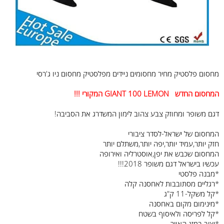
מחסום פלסטיק מחיר מחסומים ניידים מפלסטיק מחסום ניו ג'רסי
המחסום החדש GIANT 100 LEMON המקורי !!!
דגם משופר ומחוזק צבע צהוב לימון המשדרג את הסביבה!
המחסום של ישראל-לסדר ציבורי
חזק יותר,עמיד יותר,יפה יותר,משתלם יותר
המחסום שכבש את יפן,אוסטרליה ואירופה
עכשיו בישראל דגם משופר 2018!!!
*מבנה פלסטי
*רגליים מסתובבות לאחסנה קלה
*קל משקל-11 ק"ג
*מינימום מקום באחסנה
*קל לפריסה ולאיסוף בשטח
*יציב במזג האויר