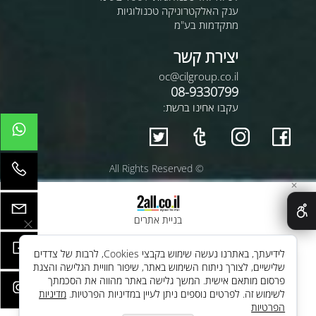
ענק האלקטרוניקה טכנולוגיות
מתקדמות בע"מ
יצירת קשר
oc@cilgroup.co.il
08-9330799
עקבו אחינו ברשת:
© All Rights Reserved
✕
בניית אתרים
לידיעתך, באתרנו נעשה שימוש בקבצי Cookies, לרבות של צדדים
שלישיים, לצורך ניתוח השימוש באתר, שיפור חוויית הגלישה והצגת
פרסום מותאם אישית. המשך גלישה באתר מהווה את הסכמתך
לשימוש זה. לפרטים נוספים ניתן לעיין במדיניות הפרטיות.
מדיניות
הפרטיות