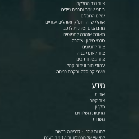
ציוד נגד החלקה
ביתני שומר ומבנים ניידים
עולם החבלים
אוהלי שדה, חפ"ק ואוהלים יעודיים
מהבהבים וסירנות לרכב
תאורת אזהרה למטוסים
סרטי סימון ואזהרה
ציוד לחניונים
ציוד לאתרי בניה
ציוד בטיחות בים
עמודי תור וניתוב קהל
שערי קרוסלה ובקרת כניסה
מידע
אודות
צור קשר
תקנון
מדיניות משלוחים
משרות
לחנות שלנו - לרכישה ברשת
לסי.איי.אל טכנולוגיות 1997 בע"מ