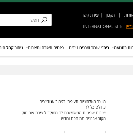
תקנון
|
יצירת קשר
INTERNATIONAL SIT
נועה
ביתני שומר ומבנים ניידים
פנסים תאורה וחצובות
ניתוב קהל וניהול 
מיוצר מאלומניום תעופתי בגימור אנודיזציה
3 וולט כל לד
יציבות אופטית המאפשרת לד ממוקד ליצירת אור חזק
מקור אנרגיה מתוחכם וחדש