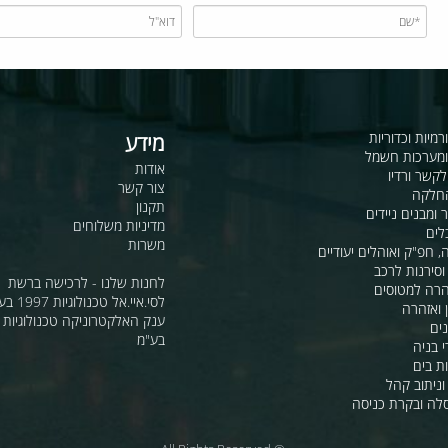
כדוריות
מידע
ות חשמל
אודות
דיו
צור קשר
תקנון
ם ניידים
מדיניות משלוחים
משרות
ואוהלים יעודיים
ת לרכב
לחנות שלנו - לרכישה ברשת
מטוסים
לסי.איי.אל טכנולוגיות 1997 בע"מ
רה
ענק האלקטרוניקה טכנולוגיות מת
בע"מ