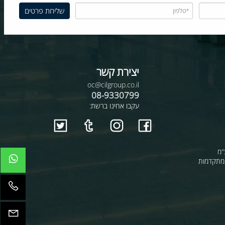
יצירת קשר
oc@cilgroup.co.il
08-9330799
עקבו אחינו ברשת:
קדמות