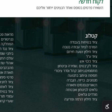
וח חדש?
רו פרטים בטופס ואחד הנציגים ייחזור אליכם
קטלוג
מראות פנורמיות ו
גנרטורים ומערכ
ציוד בטיחות בעבודה
המחלקה לקשר ור
המרכז לציוד עבודה בגובה
ציוד נגד החלקה
ציוד חילוץ ושעת חירום
ביתני שומר ומבני
ציוד ע"ר
עולם החבלים
ציוד כיבוי אש
אוהלי שדה, חפ"ק 
ציוד לק"בטים ,שמירה וביטחון
מהבהבים וסירנו
מחסומים,ניתוב קהל וסדר ציבורי
תאורת אזהרה ל
חסימה וניתוב בתנועה
סרטי סימון ואזה
מגפונים, כריזה, הגברה
ציוד לחניונים
רנאורים,פנסים ותאורה
ציוד לאתרי בניה
גלאים לביטחון ואבטחה
ציוד בטיחות בים