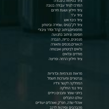
ציוד בטיחות בעבודה
המרכז לציוד עבודה בגובה
ציוד חילוץ ושעת חירום
ציוד ע"ר
ציוד כיבוי אש
ציוד לק"בטים ,שמירה וביטחון
מחסומים,ניתוב קהל וסדר ציבורי
חסימה וניתוב בתנועה
מגפונים, כריזה, הגברה
רנאורים,פנסים ותאורה
גלאים לביטחון ואבטחה
מודדים וגלאים
ציוד חילוץ הרמה ופריצה
מראות פנורמיות וכדוריות
גנרטורים ומערכות חשמל
המחלקה לקשר ורדיו
ציוד נגד החלקה
ביתני שומר ומבנים ניידים
עולם החבלים
אוהלי שדה, חפ"ק ואוהלים יעודיים
מהבהבים וסירנות לרכב