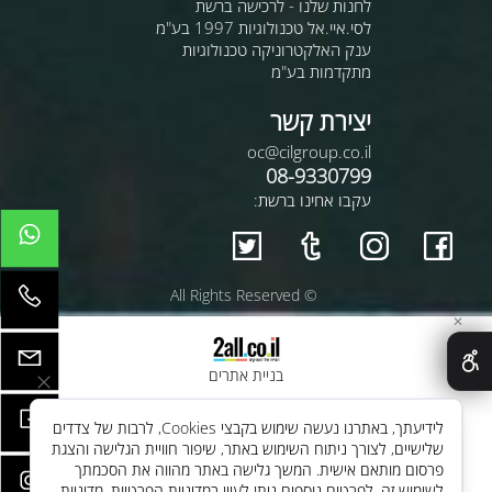
לחנות שלנו - לרכישה ברשת
לסי.איי.אל טכנולוגיות 1997 בע"מ
ענק האלקטרוניקה טכנולוגיות
מתקדמות בע"מ
יצירת קשר
oc@cilgroup.co.il
08-9330799
עקבו אחינו ברשת:
© All Rights Reserved
✕
בניית אתרים
לידיעתך, באתרנו נעשה שימוש בקבצי Cookies, לרבות של צדדים
שלישיים, לצורך ניתוח השימוש באתר, שיפור חוויית הגלישה והצגת
פרסום מותאם אישית. המשך גלישה באתר מהווה את הסכמתך
לשימוש זה. לפרטים נוספים ניתן לעיין במדיניות הפרטיות.
מדיניות