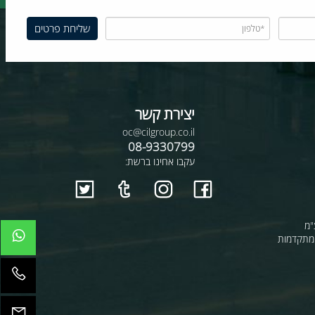
יצירת קשר
oc@cilgroup.co.il
08-9330799
עקבו אחינו ברשת:
קדמות