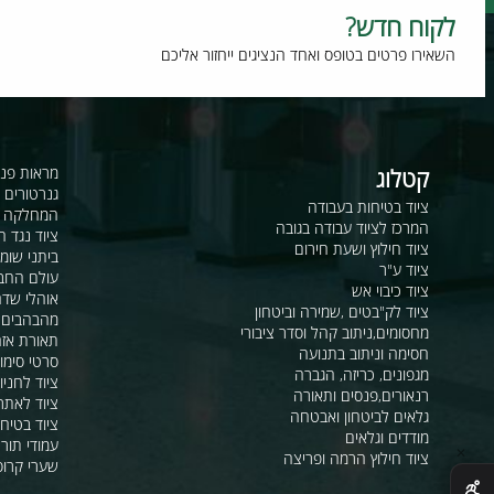
וח חדש?
רו פרטים בטופס ואחד הנציגים ייחזור אליכם
קטלוג
מראות פנורמיות ו
גנרטורים ומערכ
ציוד בטיחות בעבודה
המחלקה לקשר ור
המרכז לציוד עבודה בגובה
ציוד נגד החלקה
ציוד חילוץ ושעת חירום
ביתני שומר ומבני
ציוד ע"ר
עולם החבלים
ציוד כיבוי אש
אוהלי שדה, חפ"ק 
ציוד לק"בטים ,שמירה וביטחון
מהבהבים וסירנו
מחסומים,ניתוב קהל וסדר ציבורי
תאורת אזהרה ל
חסימה וניתוב בתנועה
סרטי סימון ואזה
מגפונים, כריזה, הגברה
ציוד לחניונים
רנאורים,פנסים ותאורה
ציוד לאתרי בניה