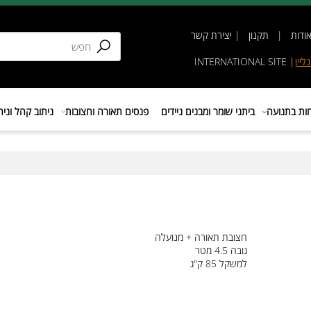
תקנון
|
יצירת קשר
INTERNATIONAL SIT
נועה
ביתני שומר ומבנים ניידים
פנסים תאורה וחצובות
ניתוב קהל וניהול 
חצובת תאורה + מנועלה
גובה 4.5 מטר
למשקל 85 ק"ג