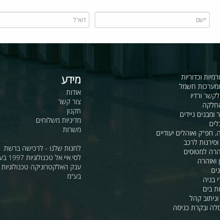
כדוריות
מידע
ות חשמל
אודות
דיו
צור קשר
תקנון
ם ניידים
מדיניות משלוחים
משרות
ואוהלים יעודיים
ת לרכב
לחנות שלנו - לרכישה ברשת
מטוסים
לסי.איי.אל טכנולוגיות 1997 בע"מ
רה
ענק האלקטרוניקה טכנולוגיות מת
בע"מ