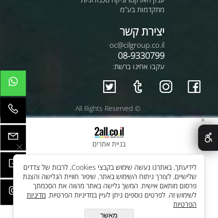
מתקדמות בע"מ
יצירת קשר
oc@cilgroup.co.il
08-9330799
עקבו אחינו ברשת:
© All Rights Reserved
✕
בניית אתרים
לידיעתך, באתרנו נעשה שימוש בקבצי Cookies, לרבות של צדדים
שלישיים, לצורך ניתוח השימוש באתר, שיפור חוויית הגלישה והצגת
פרסום מותאם אישית. המשך גלישה באתר מהווה את הסכמתך
לשימוש זה. לפרטים נוספים ניתן לעיין במדיניות הפרטיות.
מדיניות
הפרטיות
מאשר