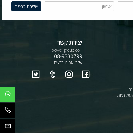
יצירת קשר
oc@cilgroup.co.il
08-9330799
עקבו אחינו ברשת:
קדמות