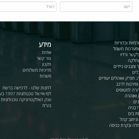
כדוריות
מידע
ות חשמל
אודות
דיו
צור קשר
תקנון
ם ניידים
מדיניות משלוחים
משרות
ואוהלים יעודיים
ת לרכב
לחנות שלנו - לרכישה ברשת
מטוסים
לסי.איי.אל טכנולוגיות 1997 בע"מ
רה
ענק האלקטרוניקה טכנולוגיות מת
בע"מ