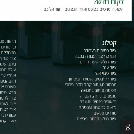
וח חדש?
רו פרטים בטופס ואחד הנציגים ייחזור אליכם
קטלוג
מראות פנורמיות ו
גנרטורים ומערכ
ציוד בטיחות בעבודה
המחלקה לקשר ור
המרכז לציוד עבודה בגובה
ציוד נגד החלקה
ציוד חילוץ ושעת חירום
ביתני שומר ומבני
ציוד ע"ר
עולם החבלים
ציוד כיבוי אש
אוהלי שדה, חפ"ק 
ציוד לק"בטים ,שמירה וביטחון
מהבהבים וסירנו
מחסומים,ניתוב קהל וסדר ציבורי
תאורת אזהרה ל
חסימה וניתוב בתנועה
סרטי סימון ואזה
מגפונים, כריזה, הגברה
ציוד לחניונים
רנאורים,פנסים ותאורה
ציוד לאתרי בניה
גלאים לביטחון ואבטחה
ציוד בטיחות בים