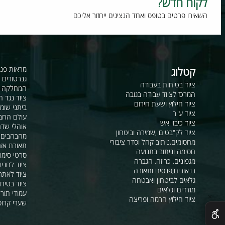
וח חדש?
רו פרטים בטופס ואחד הנציגים ייחזור אליכם
קטלוג
מראות פנורמיות ו
גנרטורים ומערכ
ציוד בטיחות בעבודה
המחלקה לקשר ור
המרכז לציוד עבודה בגובה
ציוד נגד החלקה
ציוד חילוץ ושעת חירום
ביתני שומר ומבני
ציוד ע"ר
עולם החבלים
ציוד כיבוי אש
אוהלי שדה, חפ"ק 
ציוד לק"בטים ,שמירה וביטחון
מהבהבים וסירנו
מחסומים,ניתוב קהל וסדר ציבורי
תאורת אזהרה ל
חסימה וניתוב בתנועה
סרטי סימון ואזה
מגפונים, כריזה, הגברה
ציוד לחניונים
רנאורים,פנסים ותאורה
ציוד לאתרי בניה
גלאים לביטחון ואבטחה
ציוד בטיחות בים