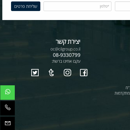
יצירת קשר
oc@cilgroup.co.il
08-9330799
עקבו אחינו ברשת:
קדמות