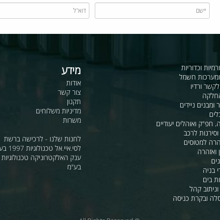
כדוריות
מידע
ות חשמל
אודות
דיו
צור קשר
תקנון
ם ניידים
מדיניות משלוחים
משרות
ואוהלים יעודיים
ת לרכב
לחנות שלנו - לרכישה ברשת
מטוסים
לסי.איי.אל טכנולוגיות 1997 בע"מ
רה
ענק האלקטרוניקה טכנולוגיות מת
בע"מ