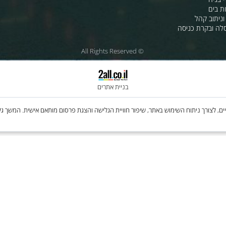
משרות
ואוהלים יעודיים
ת לרכב
לחנות שלנו - לרכישה ברשת
מטוסים
לסי.איי.אל טכנולוגיות 1997 בע"מ
רה
ענק האלקטרוניקה טכנולוגיות מת
בע"מ
 קהל
קרת כניסה
© All Rights Reserved
בניית אתרים
Cooki, לרבות של צדדים שלישיים, לצורך ניתוח השימוש באתר, שיפור חוויית הגלישה והצגת פרסום מותאם איש