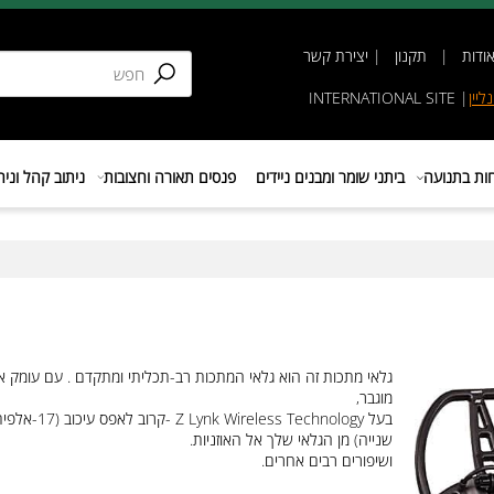
תקנון
|
יצירת קשר
INTERNATIONAL SIT
נועה
ביתני שומר ומבנים ניידים
פנסים תאורה וחצובות
ניתוב קהל וניהול 
גלאי מתכות זה הוא גלאי המתכות רב-תכליתי ומתקדם . עם עומק איתו
מוגבר,
בעל Z Lynk Wireless Technology -קרוב לאפס עיכוב (17-אלפית
שנייה) מן הגלאי שלך אל האוזניות.
ושיפורים רבים אחרים.