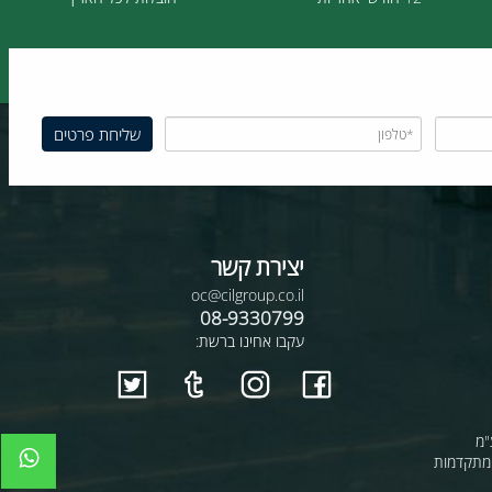
12 חודשי אחריות
הובלות לכל הארץ
יצירת קשר
oc@cilgroup.co.il
08-9330799
עקבו אחינו ברשת: