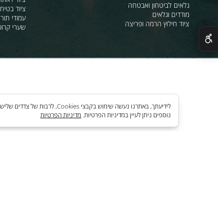
ציוד כיבוי אש
אוהלי שדה, חפ"ק 
ציוד לק"בטים ,שמירה וביטחון
מהבהבים וסירנו
מחסומים,ניתוב קהל וסדר ציבורי
תאורת אזהרה ל
חסימה וניתוב בתנועה
סרטי סימון ואזה
מגפונים, כריזה, הגברה
ציוד לחניונים
רנאורים,פנסים ותאורה
ציוד לאתרי בניה
גלאים לביטחון ואבטחה
ציוד בטיחות בים
מודדים וגלאים
עמודי תור וניתוב
ציוד חילוץ הרמה ופריצה
שערי קרוסלה וב
לידיעתך, באתרנו נעשה שימוש בקבצי es
נוספים ניתן לעיין במדיניות הפרטיות.
מדיניות הפרטיות