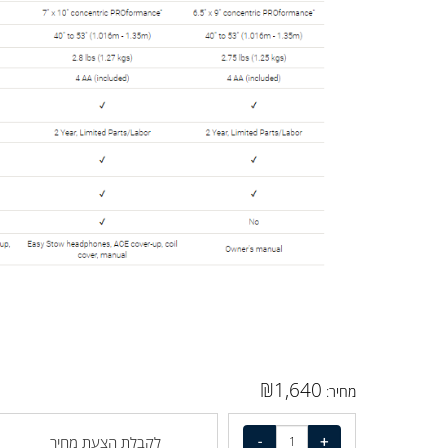
₪
1,640
מחיר: