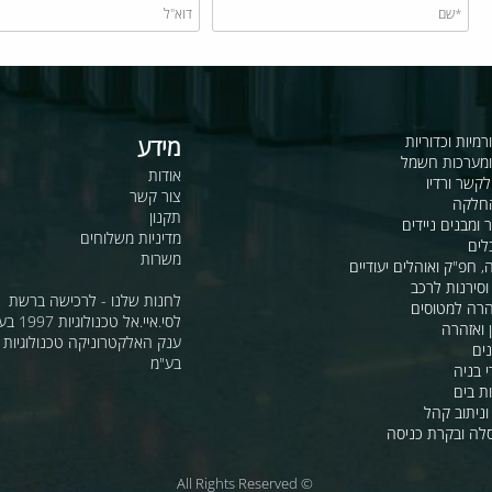
כדוריות
מידע
ות חשמל
אודות
דיו
צור קשר
תקנון
ם ניידים
מדיניות משלוחים
משרות
ואוהלים יעודיים
ת לרכב
לחנות שלנו - לרכישה ברשת
מטוסים
לסי.איי.אל טכנולוגיות 1997 בע"מ
רה
ענק האלקטרוניקה טכנולוגיות מת
בע"מ