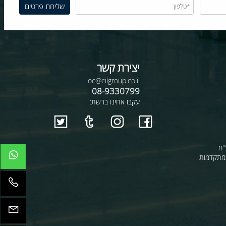
יצירת קשר
oc@cilgroup.co.il
08-9330799
עקבו אחינו ברשת:
קדמות