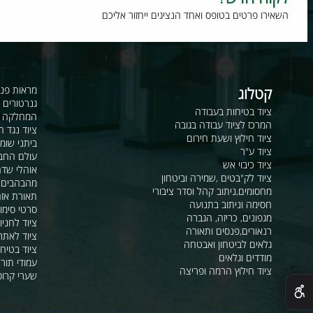
וח חדש?
רו פרטים בטופס ואחד הנציגים ייחזור אליכם
קטלוג
מראות פנורמיות ו
גנרטורים ומערכ
ציוד בטיחות בעבודה
המחלקה לקשר ור
המרכז לציוד עבודה בגובה
ציוד נגד החלקה
ציוד חילוץ ושעת חירום
ביתני שומר ומבני
ציוד ע"ר
עולם החבלים
ציוד כיבוי אש
אוהלי שדה, חפ"ק 
ציוד לק"בטים ,שמירה וביטחון
מהבהבים וסירנו
מחסומים,ניתוב קהל וסדר ציבורי
תאורת אזהרה ל
חסימה וניתוב בתנועה
סרטי סימון ואזה
מגפונים, כריזה, הגברה
ציוד לחניונים
רנאורים,פנסים ותאורה
ציוד לאתרי בניה
גלאים לביטחון ואבטחה
ציוד בטיחות בים